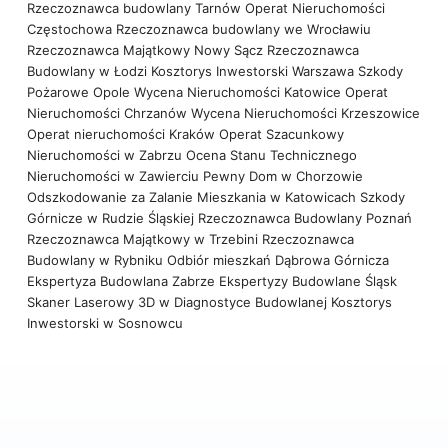
Rzeczoznawca budowlany Tarnów
Operat Nieruchomości
Częstochowa
Rzeczoznawca budowlany we Wrocławiu
Rzeczoznawca Majątkowy Nowy Sącz
Rzeczoznawca
Budowlany w Łodzi
Kosztorys Inwestorski Warszawa
Szkody
Pożarowe Opole
Wycena Nieruchomości Katowice
Operat
Nieruchomości Chrzanów
Wycena Nieruchomości Krzeszowice
Operat nieruchomości Kraków
Operat Szacunkowy
Nieruchomości w Zabrzu
Ocena Stanu Technicznego
Nieruchomości w Zawierciu
Pewny Dom w Chorzowie
Odszkodowanie za Zalanie Mieszkania w Katowicach
Szkody
Górnicze w Rudzie Śląskiej
Rzeczoznawca Budowlany Poznań
Rzeczoznawca Majątkowy w Trzebini
Rzeczoznawca
Budowlany w Rybniku
Odbiór mieszkań Dąbrowa Górnicza
Ekspertyza Budowlana Zabrze
Ekspertyzy Budowlane Śląsk
Skaner Laserowy 3D w Diagnostyce Budowlanej
Kosztorys
Inwestorski w Sosnowcu