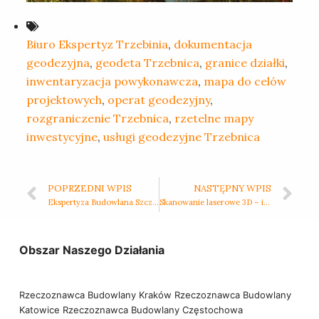
Biuro Ekspertyz Trzebinia
,
dokumentacja
geodezyjna
,
geodeta Trzebnica
,
granice działki
,
inwentaryzacja powykonawcza
,
mapa do celów
projektowych
,
operat geodezyjny
,
rozgraniczenie Trzebnica
,
rzetelne mapy
inwestycyjne
,
usługi geodezyjne Trzebnica
POPRZEDNI WPIS
NASTĘPNY WPIS
Ekspertyza Budowlana Szczecin – klucz do skutecznego dochodzenia odszkodowania
Skanowanie laserowe 3D – innowacyjne zabezpieczenie materiału dowodowego zgodnie z art. 310 kpc w Poznaniu
Obszar Naszego Działania
Rzeczoznawca Budowlany Kraków
Rzeczoznawca Budowlany
Katowice
Rzeczoznawca Budowlany Częstochowa