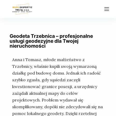
P
r
z
e
j
Geodeta Trzebnica – profesjonalne
d
usługi geodezyjne dla Twojej
nieruchomości
ź
d
Anna i Tomasz, młode małżeństwo z
o
Trzebnicy, właśnie kupili swoją wymarzoną
t
działkę pod budowę domu. Jednak ich radość
r
szybko zgasła, gdy sąsiedzi zaczęli
e
kwestionować granice posesji, a urzędnicy
ś
zażądali aktualnej mapy do celów
c
projektowych. Problem wydawał się
i
skomplikowany, dopóki nie zdecydowali się na
pomoc lokalnego geodety. Dzięki rzetelnej