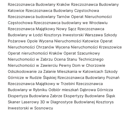
Rzeczoznawca Budowlany Kraków
Rzeczoznawca Budowlany
Katowice
Rzeczoznawca Budowlany Częstochowa
Rzeczoznawca budowlany Tarnów
Operat Nieruchomości
Częstochowa
Rzeczoznawca budowlany we Wrocławiu
Rzeczoznawca Majątkowy Nowy Sącz
Rzeczoznawca
Budowlany w Łodzi
Kosztorys Inwestorski Warszawa
Szkody
Pożarowe Opole
Wycena Nieruchomości Katowice
Operat
Nieruchomości Chrzanów
Wycena Nieruchomości Krzeszowice
Operat nieruchomości Kraków
Operat Szacunkowy
Nieruchomości w Zabrzu
Ocena Stanu Technicznego
Nieruchomości w Zawierciu
Pewny Dom w Chorzowie
Odszkodowanie za Zalanie Mieszkania w Katowicach
Szkody
Górnicze w Rudzie Śląskiej
Rzeczoznawca Budowlany Poznań
Rzeczoznawca Majątkowy w Trzebini
Rzeczoznawca
Budowlany w Rybniku
Odbiór mieszkań Dąbrowa Górnicza
Ekspertyza Budowlana Zabrze
Ekspertyzy Budowlane Śląsk
Skaner Laserowy 3D w Diagnostyce Budowlanej
Kosztorys
Inwestorski w Sosnowcu