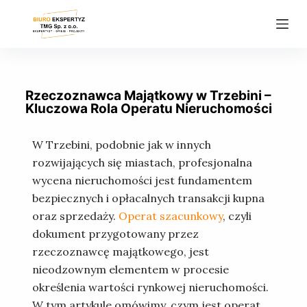
P
r
z
e
j
Rzeczoznawca Majątkowy w Trzebini –
d
Kluczowa Rola Operatu Nieruchomości
ź
d
W Trzebini, podobnie jak w innych
o
rozwijających się miastach, profesjonalna
t
wycena nieruchomości jest fundamentem
r
bezpiecznych i opłacalnych transakcji kupna
e
oraz sprzedaży.
Operat szacunkowy
, czyli
ś
dokument przygotowany przez
c
rzeczoznawcę majątkowego, jest
i
nieodzownym elementem w procesie
określenia wartości rynkowej nieruchomości.
W tym artykule omówimy, czym jest operat