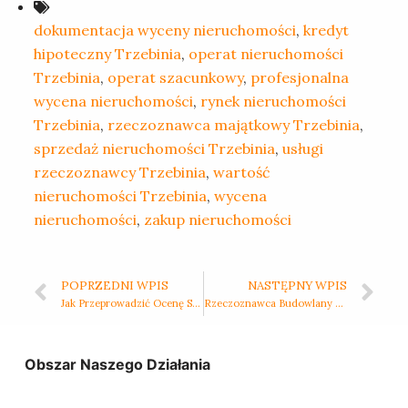
dokumentacja wyceny nieruchomości
,
kredyt
hipoteczny Trzebinia
,
operat nieruchomości
Trzebinia
,
operat szacunkowy
,
profesjonalna
wycena nieruchomości
,
rynek nieruchomości
Trzebinia
,
rzeczoznawca majątkowy Trzebinia
,
sprzedaż nieruchomości Trzebinia
,
usługi
rzeczoznawcy Trzebinia
,
wartość
nieruchomości Trzebinia
,
wycena
nieruchomości
,
zakup nieruchomości
POPRZEDNI WPIS
NASTĘPNY WPIS
Jak Przeprowadzić Ocenę Stanu Technicznego Budynku? Rzeczoznawca Budowlany w Rybniku Radzi
Rzeczoznawca Budowlany Poznań – Ekspert w Ocenie Stanu Technicznego Twojego Budynku
Obszar Naszego Działania