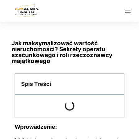
P
r
z
e
j
Jak maksymalizować wartość
d
nieruchomości? Sekrety operatu
szacunkowego i roli rzeczoznawcy
ź
majątkowego
d
o
t
Spis Treści
r
e
ś
c
i
Wprowadzenie: