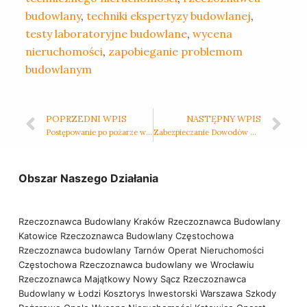
budowlany
,
techniki ekspertyzy budowlanej
,
testy laboratoryjne budowlane
,
wycena
nieruchomości
,
zapobieganie problemom
budowlanym
POPRZEDNI WPIS
NASTĘPNY WPIS
Postępowanie po pożarze wywołanym przez piorun – pierwsze kroki i procedury naprawcze
Zabezpieczanie Dowodów w Budownictwie: Wykorzystanie Skanerów Laserowych 3D i Zdjęć Sferycznych
Obszar Naszego Działania
Rzeczoznawca Budowlany Kraków
Rzeczoznawca Budowlany
Katowice
Rzeczoznawca Budowlany Częstochowa
Rzeczoznawca budowlany Tarnów
Operat Nieruchomości
Częstochowa
Rzeczoznawca budowlany we Wrocławiu
Rzeczoznawca Majątkowy Nowy Sącz
Rzeczoznawca
Budowlany w Łodzi
Kosztorys Inwestorski Warszawa
Szkody