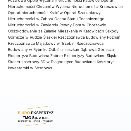
Pożarowe Opole
Wycena Nieruchomości Katowice
Operat
Nieruchomości Chrzanów
Wycena Nieruchomości Krzeszowice
Operat nieruchomości Kraków
Operat Szacunkowy
Nieruchomości w Zabrzu
Ocena Stanu Technicznego
Nieruchomości w Zawierciu
Pewny Dom w Chorzowie
Odszkodowanie za Zalanie Mieszkania w Katowicach
Szkody
Górnicze w Rudzie Śląskiej
Rzeczoznawca Budowlany Poznań
Rzeczoznawca Majątkowy w Trzebini
Rzeczoznawca
Budowlany w Rybniku
Odbiór mieszkań Dąbrowa Górnicza
Ekspertyza Budowlana Zabrze
Ekspertyzy Budowlane Śląsk
Skaner Laserowy 3D w Diagnostyce Budowlanej
Kosztorys
Inwestorski w Sosnowcu