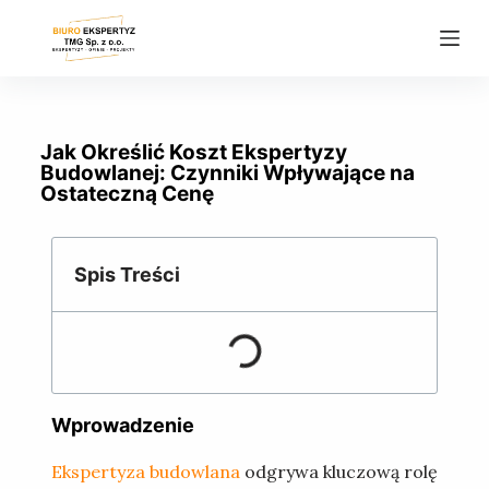
P
r
z
e
j
Jak Określić Koszt Ekspertyzy
d
Budowlanej: Czynniki Wpływające na
Ostateczną Cenę
ź
d
o
Spis Treści
t
r
e
ś
c
i
Wprowadzenie
Ekspertyza budowlana
odgrywa kluczową rolę