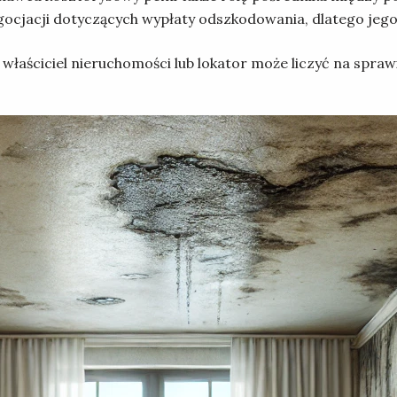
ocjacji dotyczących wypłaty odszkodowania, dlatego jego 
aściciel nieruchomości lub lokator może liczyć na spraw