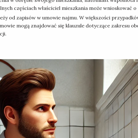
pólnych częściach właściciel mieszkania może wnioskować 
ależy od zapisów w umowie najmu. W większości przypadkó
w umowie mogą znajdować się klauzule dotyczące zakresu o
ji.