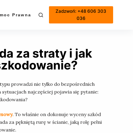
Zadzwoń: +48 606 303
moc Prawna
Cennik
036
a za straty i jak
szkodowanie?
o typu prowadzi nie tylko do bezpośrednich
sytuacjach najczęściej pojawia się pytanie:
szkodowania?
ysowy
. To właśnie on dokonuje wyceny szkód
 za pękniętą rurę w ścianie, jaką rolę pełni
owanie.