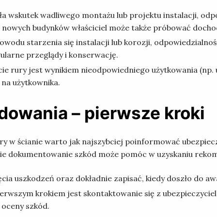
pękła wskutek wadliwego montażu lub projektu instalacji, o
ku nowych budynków właściciel może także próbować doch
z powodu starzenia się instalacji lub korozji, odpowiedzial
ularne przeglądy i konserwację.
ięcie rury jest wynikiem nieodpowiedniego użytkowania (n
 na użytkownika.
owania – pierwsze kroki
 w ścianie warto jak najszybciej poinformować ubezpieczy
dnie dokumentowanie szkód może pomóc w uzyskaniu reko
ia uszkodzeń oraz dokładnie zapisać, kiedy doszło do awarii 
ierwszym krokiem jest skontaktowanie się z ubezpieczyciel
 oceny szkód.