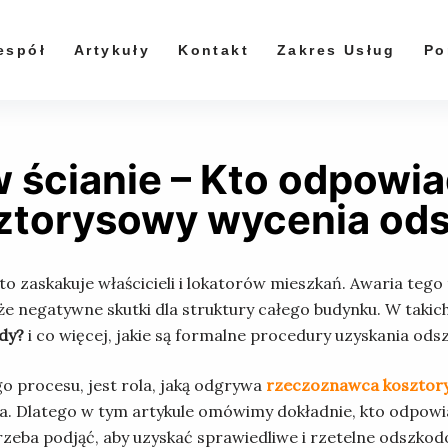
espół
Artykuły
Kontakt
Zakres Usług
Po
 ścianie – Kto odpowiad
ztorysowy wycenia od
sto zaskakuje właścicieli i lokatorów mieszkań. Awaria teg
 negatywne skutki dla struktury całego budynku. W takich 
dy?
i co więcej, jakie są formalne procedury uzyskania od
 procesu, jest rola, jaką odgrywa
rzeczoznawca kosztor
 Dlatego w tym artykule omówimy dokładnie, kto odpowiada
zeba podjąć, aby uzyskać sprawiedliwe i rzetelne odszkod