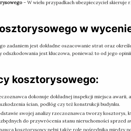
orysowego
– W wielu przypadkach ubezpieczyciel skieruj
kosztorysowego w wyceni
ego zadaniem jest dokładne oszacowanie strat oraz okreś
odszkodowania jest kluczowa, ponieważ to od jego opinii
cy kosztorysowego:
zeczoznawca dokonuje dokładnej inspekcji miejsca awarii, a
 uszkodzenia ścian, podłóg czy też konstrukcji budynku.
odstawie swojej analizy rzeczoznawca tworzy kosztorys, 
iezbędnych do przywrócenia stanu nieruchomości sprzed aw
nawca kosztorysowy pełni także rolę pośrednika między 