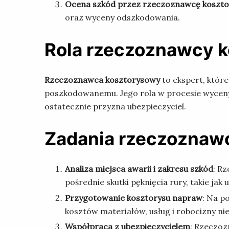
Ocena szkód przez rzeczoznawcę koszt
oraz wyceny odszkodowania.
Rola rzeczoznawcy 
Rzeczoznawca kosztorysowy
to ekspert, któr
poszkodowanemu. Jego rola w procesie wyceny 
ostatecznie przyzna ubezpieczyciel.
Zadania rzeczoznaw
Analiza miejsca awarii i zakresu szkód
: R
pośrednie skutki pęknięcia rury, takie jak
Przygotowanie kosztorysu napraw
: Na p
kosztów materiałów, usług i robocizny n
Współpraca z ubezpieczycielem
: Rzeczoz