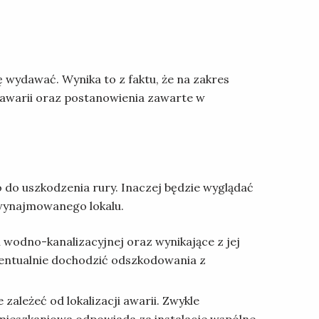
ę wydawać. Wynika to z faktu, że na zakres
 awarii oraz postanowienia zawarte w
 do uszkodzenia rury. Inaczej będzie wyglądać
 wynajmowanego lokalu.
wodno-kanalizacyjnej oraz wynikające z jej
wentualnie dochodzić odszkodowania z
leżeć od lokalizacji awarii. Zwykle
mieszkaniowa odpowiada za instalacje wspólne