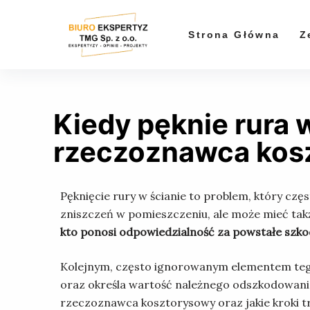
P
r
Strona Główna
Z
z
e
j
d
Kiedy pęknie rura w
ź
d
rzeczoznawca kos
o
t
r
Pęknięcie rury w ścianie to problem, który czę
e
zniszczeń w pomieszczeniu, ale może mieć także
ś
kto ponosi odpowiedzialność za powstałe szko
c
Kolejnym, często ignorowanym elementem tego
i
oraz określa wartość należnego odszkodowania.
rzeczoznawca kosztorysowy oraz jakie kroki tr