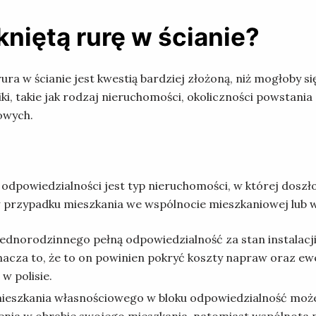
niętą rurę w ścianie?
ura w ścianie jest kwestią bardziej złożoną, niż mogłoby si
, takie jak rodzaj nieruchomości, okoliczności powstania
owych.
dpowiedzialności jest typ nieruchomości, w której doszło
w przypadku mieszkania we wspólnocie mieszkaniowej lub
norodzinnego pełną odpowiedzialność za stan instalacji 
znacza to, że to on powinien pokryć koszty napraw oraz e
 w polisie.
eszkania własnościowego w bloku odpowiedzialność może za
enia w obrębie swojego mieszkania, natomiast wspólnota 