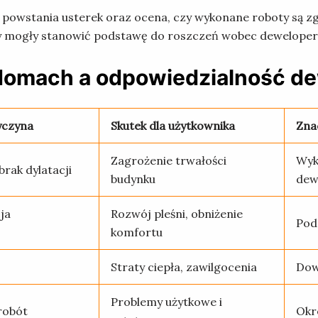
powstania usterek oraz ocena, czy wykonane roboty są z
y mogły stanowić podstawę do roszczeń wobec dewelopera 
domach a odpowiedzialność d
yczyna
Skutek dla użytkownika
Zna
Zagrożenie trwałości
Wyk
brak dylatacji
budynku
dew
ja
Rozwój pleśni, obniżenie
Pod
komfortu
Straty ciepła, zawilgocenia
Dow
Problemy użytkowe i
 robót
Okr