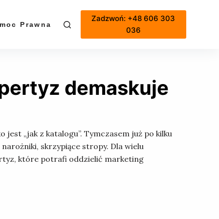
Zadzwoń: +48 606 303
moc Prawna
Cennik
036
spertyz demaskuje
 jest „jak z katalogu”. Tymczasem już po kilku
arożniki, skrzypiące stropy. Dla wielu
tyz, które potrafi oddzielić marketing