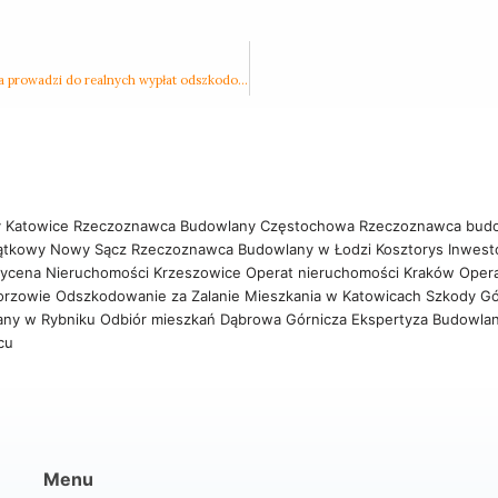
Od pęknięcia do ugody – jak profesjonalna ekspertyza budowlana prowadzi do realnych wypłat odszkodowań
 Katowice
Rzeczoznawca Budowlany Częstochowa
Rzeczoznawca bud
ątkowy Nowy Sącz
Rzeczoznawca Budowlany w Łodzi
Kosztorys Inwest
ycena Nieruchomości Krzeszowice
Operat nieruchomości Kraków
Oper
orzowie
Odszkodowanie za Zalanie Mieszkania w Katowicach
Szkody Gó
any w Rybniku
Odbiór mieszkań Dąbrowa Górnicza
Ekspertyza Budowla
wcu
Menu