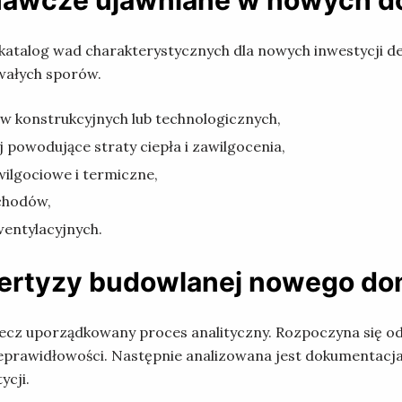
nawcze ujawniane w nowych 
 katalog wad charakterystycznych dla nowych inwestycji d
wałych sporów.
dów konstrukcyjnych lub technologicznych,
j powodujące straty ciepła i zawilgocenia,
ilgociowe i termiczne,
schodów,
wentylacyjnych.
pertyzy budowlanej nowego d
 lecz uporządkowany proces analityczny. Rozpoczyna się od
prawidłowości. Następnie analizowana jest dokumentacja
ycji.