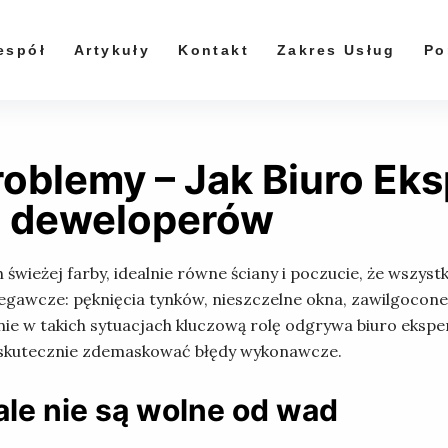
espół
Artykuły
Kontakt
Zakres Usług
Po
roblemy – Jak Biuro Ek
 deweloperów
ieżej farby, idealnie równe ściany i poczucie, że wszystko
egawcze: pęknięcia tynków, nieszczelne okna, zawilgocone n
nie w takich sytuacjach kluczową rolę odgrywa biuro eksper
 skutecznie zdemaskować błędy wykonawcze.
e nie są wolne od wad