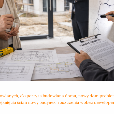
dowlanych
,
ekspertyza budowlana domu
,
nowy dom problem
ęknięcia ścian nowy budynek
,
roszczenia wobec dewelope