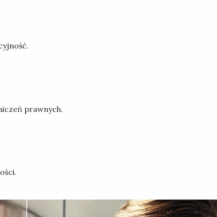
cyjność.
aniczeń prawnych.
ości.