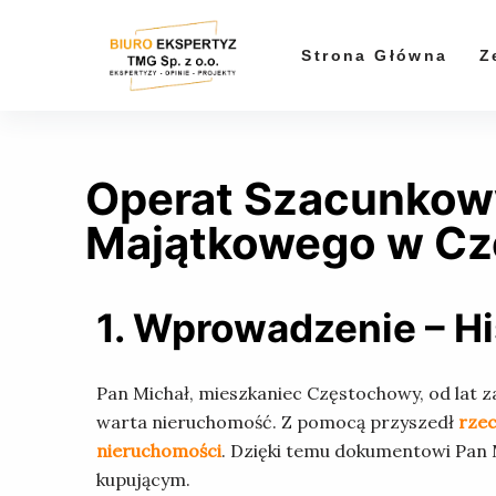
P
r
Strona Główna
Z
z
e
j
d
Operat Szacunkow
ź
d
Majątkowego w Cz
o
t
r
1. Wprowadzenie – Hi
e
ś
Pan Michał, mieszkaniec Częstochowy, od lat zas
c
warta nieruchomość. Z pomocą przyszedł
rze
i
nieruchomości
. Dzięki temu dokumentowi Pan Mi
kupującym.