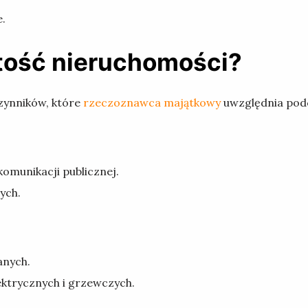
.
tość nieruchomości?
czynników, które
rzeczoznawca majątkowy
uwzględnia pod
komunikacji publicznej.
ych.
anych.
lektrycznych i grzewczych.