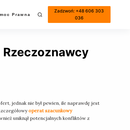
Zadzwoń: +48 606 303
moc Prawna
Cennik
036
a Rzeczoznawcy
ert, jednak nie był pewien, ile naprawdę jest
 szczegółowy
operat szacunkowy
wnież uniknął potencjalnych konfliktów z