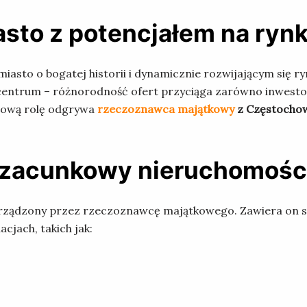
asto z potencjałem na ryn
miasto o bogatej historii i dynamicznie rozwijającym się 
ntrum – różnorodność ofert przyciąga zarówno inwestoró
zową rolę odgrywa
rzeczoznawca majątkowy
z Częstocho
 szacunkowy nieruchomośc
orządzony przez rzeczoznawcę majątkowego. Zawiera on s
acjach, takich jak: