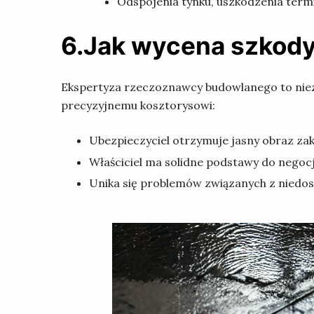
Odspojenia tynku, uszkodzenia term
6.Jak wycena szkod
Ekspertyza rzeczoznawcy budowlanego to niez
precyzyjnemu kosztorysowi:
Ubezpieczyciel otrzymuje jasny obraz zak
Właściciel ma solidne podstawy do negoc
Unika się problemów związanych z niedos