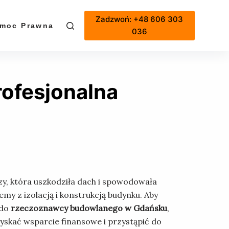
Zadzwoń: +48 606 303
moc Prawna
Cennik
036
ofesjonalna
zy, która uszkodziła dach i spowodowała
my z izolacją i konstrukcją budynku. Aby
 do
rzeczoznawcy budowlanego w Gdańsku
,
zyskać wsparcie finansowe i przystąpić do