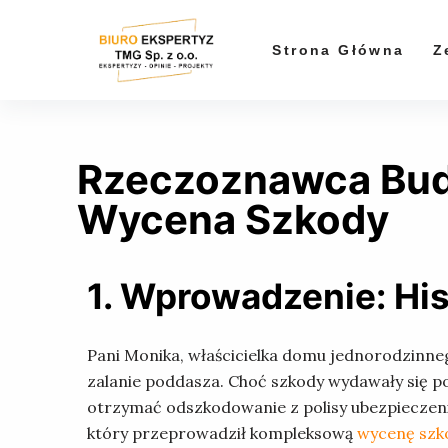
P
r
Strona Główna
Z
z
e
j
d
Rzeczoznawca Bud
ź
d
Wycena Szkody
o
t
r
1. Wprowadzenie: His
e
ś
Pani Monika, właścicielka domu jednorodzinneg
c
zalanie poddasza. Choć szkody wydawały się po
i
otrzymać odszkodowanie z polisy ubezpieczeni
który przeprowadził kompleksową
wycenę szk