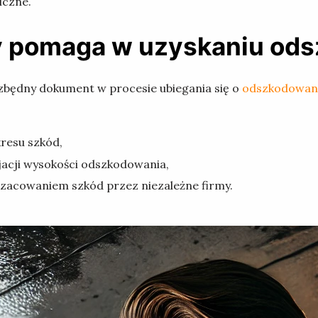
iczne.
y pomaga w uzyskaniu od
będny dokument w procesie ubiegania się o
odszkodowan
resu szkód,
jacji wysokości odszkodowania,
zacowaniem szkód przez niezależne firmy.