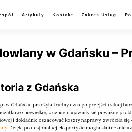
espół
Artykuły
Kontakt
Zakres Usług
Po
owlany w Gdańsku – Pr
toria z Gdańska
o w Gdańsku, przeżyła trudny czas po przejściu silnej bur
czątkowo niewielkie, z czasem ujawniły się poważne proble
owej i dokładnie oszacować koszty naprawy, zwróciła się
ody
. Dzięki profesjonalnej ekspertyzie mogła skutecznie u