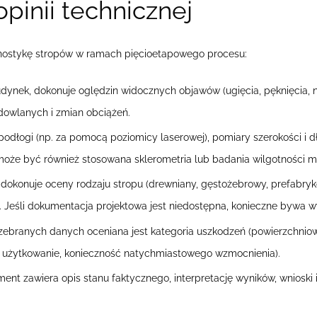
pinii technicznej
gnostykę stropów w ramach pięcioetapowego procesu:
dynek, dokonuje oględzin widocznych objawów (ugięcia, pęknięcia,
udowlanych i zmian obciążeń.
dłogi (np. za pomocą poziomicy laserowej), pomiary szerokości i dł
że być również stosowana sklerometria lub badania wilgotności ma
okonuje oceny rodzaju stropu (drewniany, gęstożebrowy, prefabryko
). Jeśli dokumentacja projektowa jest niedostępna, konieczne bywa 
ebranych danych oceniana jest kategoria uszkodzeń (powierzchniowe,
e użytkowanie, konieczność natychmiastowego wzmocnienia).
nt zawiera opis stanu faktycznego, interpretację wyników, wnioski i