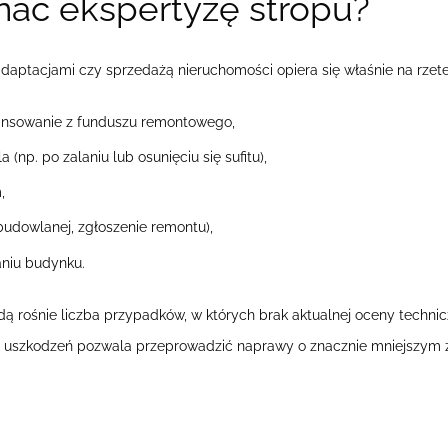
ać ekspertyzę stropu?
aptacjami czy sprzedażą nieruchomości opiera się właśnie na rzeteln
inansowanie z funduszu remontowego,
np. po zalaniu lub osunięciu się sufitu),
,
budowlanej, zgłoszenie remontu),
aniu budynku.
 rośnie liczba przypadków, w których brak aktualnej oceny technicz
 uszkodzeń pozwala przeprowadzić naprawy o znacznie mniejszym za