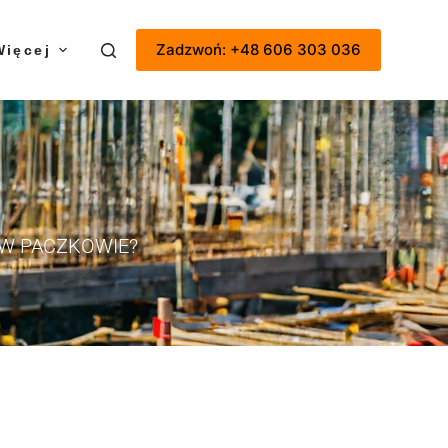
Zadzwoń: +48 606 303 036
Więcej
 W PACZKOWIE?