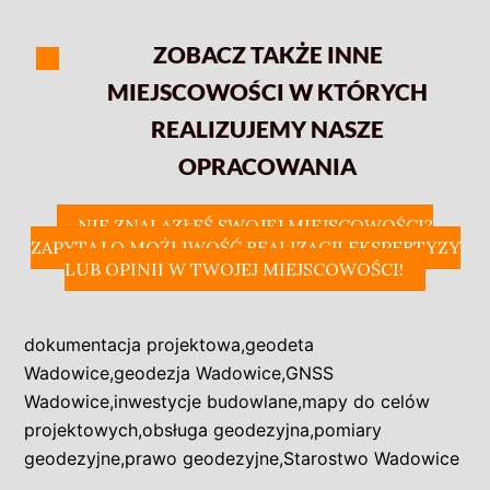
ZOBACZ TAKŻE INNE
MIEJSCOWOŚCI W KTÓRYCH
REALIZUJEMY NASZE
OPRACOWANIA
NIE ZNALAZŁEŚ SWOJEJ MIEJSCOWOŚCI?
ZAPYTAJ O MOŻLIWOŚĆ REALIZACJI EKSPERTYZY
LUB OPINII W TWOJEJ MIEJSCOWOŚCI!
dokumentacja projektowa
,
geodeta
Wadowice
,
geodezja Wadowice
,
GNSS
Wadowice
,
inwestycje budowlane
,
mapy do celów
projektowych
,
obsługa geodezyjna
,
pomiary
geodezyjne
,
prawo geodezyjne
,
Starostwo Wadowice