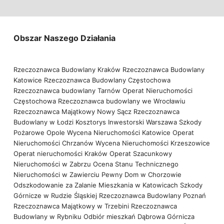
Obszar Naszego Działania
Rzeczoznawca Budowlany Kraków
Rzeczoznawca Budowlany
Katowice
Rzeczoznawca Budowlany Częstochowa
Rzeczoznawca budowlany Tarnów
Operat Nieruchomości
Częstochowa
Rzeczoznawca budowlany we Wrocławiu
Rzeczoznawca Majątkowy Nowy Sącz
Rzeczoznawca
Budowlany w Łodzi
Kosztorys Inwestorski Warszawa
Szkody
Pożarowe Opole
Wycena Nieruchomości Katowice
Operat
Nieruchomości Chrzanów
Wycena Nieruchomości Krzeszowice
Operat nieruchomości Kraków
Operat Szacunkowy
Nieruchomości w Zabrzu
Ocena Stanu Technicznego
Nieruchomości w Zawierciu
Pewny Dom w Chorzowie
Odszkodowanie za Zalanie Mieszkania w Katowicach
Szkody
Górnicze w Rudzie Śląskiej
Rzeczoznawca Budowlany Poznań
Rzeczoznawca Majątkowy w Trzebini
Rzeczoznawca
Budowlany w Rybniku
Odbiór mieszkań Dąbrowa Górnicza