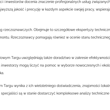
ci i inwestorów docenia znaczenie profesjonalnych usług związany
ajwyższą jakość i precyzję w każdym aspekcie swojej pracy, wspierają
ług rzeczoznawczych. Obejmuje to szczegółowe ekspertyzy technicz
ontu. Rzeczoznawcy pomagają również w ocenie stanu techniczneg
ym Targu uwzględniają także doradztwo w zakresie efektywności
inwestorzy mogą liczyć na pomoc w wyborze nowoczesnych i ekologi
ka.
Targu wynika z ich wieloletniego doświadczenia, znajomości loka
, specjaliści są w stanie dostarczyć kompleksowe analizy techniczne 