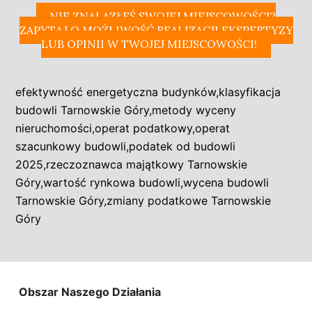
NIE ZNALAZŁEŚ SWOJEJ MIEJSCOWOŚCI?
ZAPYTAJ O MOŻLIWOŚĆ REALIZACJI EKSPERTYZY
LUB OPINII W TWOJEJ MIEJSCOWOŚCI!
efektywność energetyczna budynków
,
klasyfikacja
budowli Tarnowskie Góry
,
metody wyceny
nieruchomości
,
operat podatkowy
,
operat
szacunkowy budowli
,
podatek od budowli
2025
,
rzeczoznawca majątkowy Tarnowskie
Góry
,
wartość rynkowa budowli
,
wycena budowli
Tarnowskie Góry
,
zmiany podatkowe Tarnowskie
Góry
Obszar Naszego Działania