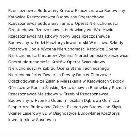
Rzeczoznawca Budowlany Kraków
Rzeczoznawca Budowlany
Katowice
Rzeczoznawca Budowlany Częstochowa
Rzeczoznawca budowlany Tarnów
Operat Nieruchomości
Częstochowa
Rzeczoznawca budowlany we Wrocławiu
Rzeczoznawca Majątkowy Nowy Sącz
Rzeczoznawca
Budowlany w Łodzi
Kosztorys Inwestorski Warszawa
Szkody
Pożarowe Opole
Wycena Nieruchomości Katowice
Operat
Nieruchomości Chrzanów
Wycena Nieruchomości Krzeszowice
Operat nieruchomości Kraków
Operat Szacunkowy
Nieruchomości w Zabrzu
Ocena Stanu Technicznego
Nieruchomości w Zawierciu
Pewny Dom w Chorzowie
Odszkodowanie za Zalanie Mieszkania w Katowicach
Szkody
Górnicze w Rudzie Śląskiej
Rzeczoznawca Budowlany Poznań
Rzeczoznawca Majątkowy w Trzebini
Rzeczoznawca
Budowlany w Rybniku
Odbiór mieszkań Dąbrowa Górnicza
Ekspertyza Budowlana Zabrze
Ekspertyzy Budowlane Śląsk
Skaner Laserowy 3D w Diagnostyce Budowlanej
Kosztorys
Inwestorski w Sosnowcu