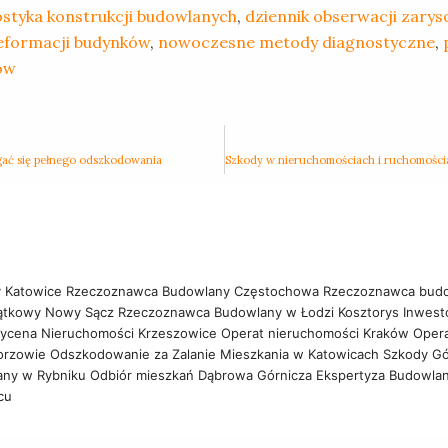
styka konstrukcji budowlanych
,
dziennik obserwacji zary
eformacji budynków
,
nowoczesne metody diagnostyczne
,
ów
gać się pełnego odszkodowania
 Katowice
Rzeczoznawca Budowlany Częstochowa
Rzeczoznawca bud
ątkowy Nowy Sącz
Rzeczoznawca Budowlany w Łodzi
Kosztorys Inwest
ycena Nieruchomości Krzeszowice
Operat nieruchomości Kraków
Oper
orzowie
Odszkodowanie za Zalanie Mieszkania w Katowicach
Szkody Gó
any w Rybniku
Odbiór mieszkań Dąbrowa Górnicza
Ekspertyza Budowla
wcu