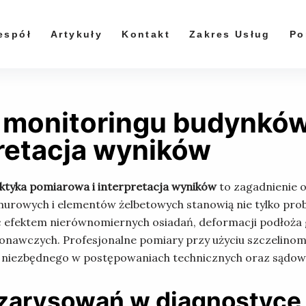
espół
Artykuły
Kontakt
Zakres Usług
Po
 monitoringu budynków
pretacja wyników
ktyka pomiarowa i interpretacja wyników
to zagadnienie 
rowych i elementów żelbetowych stanowią nie tylko prob
ć efektem nierównomiernych osiadań, deformacji podłoża
konawczych. Profesjonalne pomiary przy użyciu szczelinom
 niezbędnego w postępowaniach technicznych oraz sądow
 zarysowań w diagnostyc