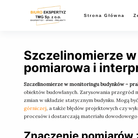
P
r
Strona Główna
Z
z
e
j
d
Szczelinomierze w
ź
d
pomiarowa i inter
o
t
Szczelinomierze w monitoringu budynków – pra
r
obiektów budowlanych. Zarysowania przegród mu
e
zmian w układzie statycznym budynku. Mogą by
ś
górniczej
, a także błędów projektowych czy wy
c
procesów i dostarczają materiału dowodowego
i
Znaczenie pomiarów