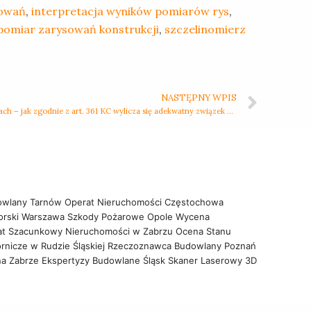
sowań
,
interpretacja wyników pomiarów rys
,
pomiar zarysowań konstrukcji
,
szczelinomierz
NASTĘPNY WPIS
Szkody w nieruchomościach i ruchomościach – jak zgodnie z art. 361 KC wylicza się adekwatny związek przyczynowy
owlany Tarnów
Operat Nieruchomości Częstochowa
orski Warszawa
Szkody Pożarowe Opole
Wycena
at Szacunkowy Nieruchomości w Zabrzu
Ocena Stanu
rnicze w Rudzie Śląskiej
Rzeczoznawca Budowlany Poznań
na Zabrze
Ekspertyzy Budowlane Śląsk
Skaner Laserowy 3D