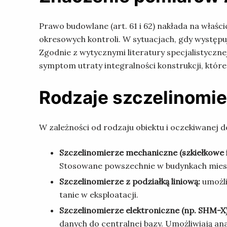
Prawo budowlane (art. 61 i 62) nakłada na właś
okresowych kontroli. W sytuacjach, gdy występu
Zgodnie z wytycznymi literatury specjalistyczn
symptom utraty integralności konstrukcji, któ
Rodzaje szczelinomi
W zależności od rodzaju obiektu i oczekiwanej d
Szczelinomierze mechaniczne (szkiełkowe i
Stosowane powszechnie w budynkach mieszk
Szczelinomierze z podziałką liniową:
umożli
tanie w eksploatacji.
Szczelinomierze elektroniczne (np. SHM-X)
danych do centralnej bazy. Umożliwiają an