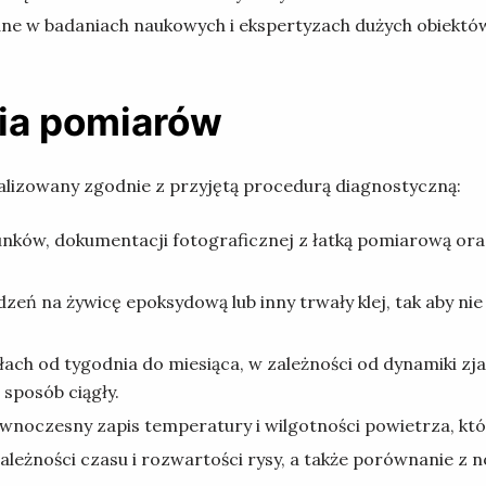
e w badaniach naukowych i ekspertyzach dużych obiektów 
ia pomiarów
lizowany zgodnie z przyjętą procedurą diagnostyczną:
ków, dokumentacji fotograficznej z łatką pomiarową oraz o
dzeń na żywicę epoksydową lub inny trwały klej, tak aby n
ch od tygodnia do miesiąca, w zależności od dynamiki zj
sposób ciągły.
wnoczesny zapis temperatury i wilgotności powietrza, k
leżności czasu i rozwartości rysy, a także porównanie z