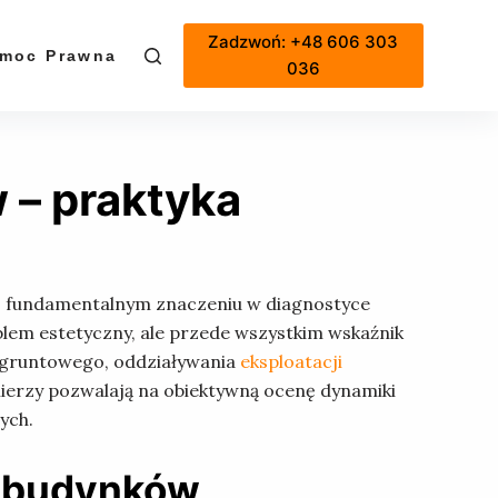
Zadzwoń: +48 606 303
moc Prawna
Cennik
036
 – praktyka
o fundamentalnym znaczeniu w diagnostyce
lem estetyczny, ale przede wszystkim wskaźnik
 gruntowego, oddziaływania
eksploatacji
ierzy pozwalają na obiektywną ocenę dynamiki
ych.
e budynków