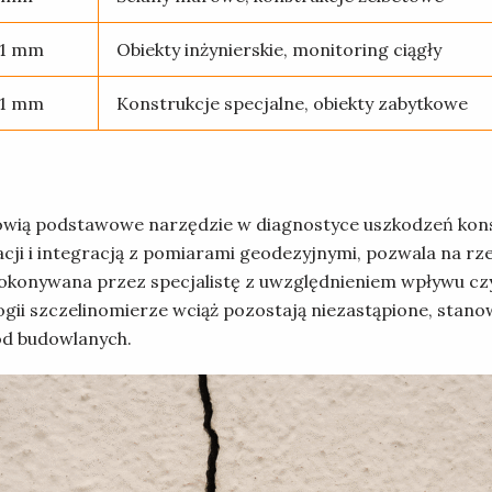
01 mm
Obiekty inżynierskie, monitoring ciągły
01 mm
Konstrukcje specjalne, obiekty zabytkowe
wią podstawowe narzędzie w diagnostyce uszkodzeń kons
i i integracją z pomiarami geodezyjnymi, pozwala na rz
dokonywana przez specjalistę z uwzględnieniem wpływu c
gii szczelinomierze wciąż pozostają niezastąpione, stano
d budowlanych.