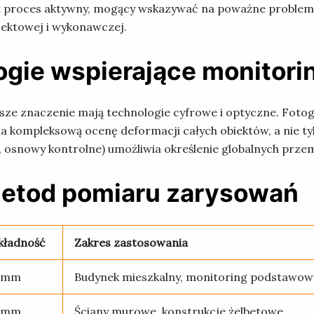
:
proces aktywny, mogący wskazywać na poważne problemy 
ektowej i wykonawczej.
gie wspierające monitori
sze znaczenie mają technologie cyfrowe i optyczne. Foto
 kompleksową ocenę deformacji całych obiektów, a nie t
 osnowy kontrolne) umożliwia określenie globalnych przem
metod pomiaru zarysowań
kładność
Zakres zastosowania
1 mm
Budynek mieszkalny, monitoring podstawow
1 mm
Ściany murowe, konstrukcje żelbetowe