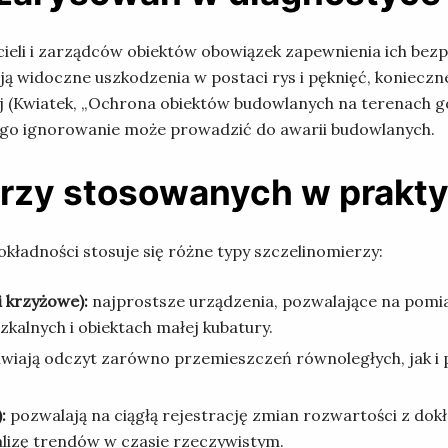
cicieli i zarządców obiektów obowiązek zapewnienia ich b
ją widoczne uszkodzenia w postaci rys i pęknięć, konieczn
ej (Kwiatek, „Ochrona obiektów budowlanych na terenach gó
rego ignorowanie może prowadzić do awarii budowlanych.
erzy stosowanych w prakt
okładności stosuje się różne typy szczelinomierzy:
 krzyżowe):
najprostsze urządzenia, pozwalające na pomia
alnych i obiektach małej kubatury.
wiają odczyt zarówno przemieszczeń równoległych, jak i p
:
pozwalają na ciągłą rejestrację zmian rozwartości z dokł
alizę trendów w czasie rzeczywistym.