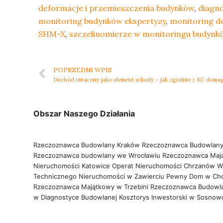
deformacje i przemieszczenia budynków
,
diagno
monitoring budynków ekspertyzy
,
monitoring d
SHM-X
,
szczelinomierze w monitoringu budynk
POPRZEDNI WPIS
Dochód utracony jako element szkody – jak zgodnie z KC doma
Obszar Naszego Działania
Rzeczoznawca Budowlany Kraków
Rzeczoznawca Budowlany
Rzeczoznawca budowlany we Wrocławiu
Rzeczoznawca Maj
Nieruchomości Katowice
Operat Nieruchomości Chrzanów
W
Technicznego Nieruchomości w Zawierciu
Pewny Dom w Ch
Rzeczoznawca Majątkowy w Trzebini
Rzeczoznawca Budowl
w Diagnostyce Budowlanej
Kosztorys Inwestorski w Sosno