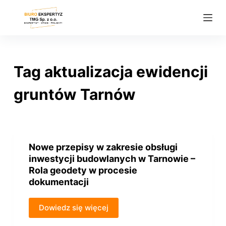
P
r
z
e
j
Tag
aktualizacja ewidencji
d
ź
gruntów Tarnów
d
o
t
r
Nowe przepisy w zakresie obsługi
e
inwestycji budowlanych w Tarnowie –
ś
Rola geodety w procesie
dokumentacji
c
i
Dowiedz się więcej