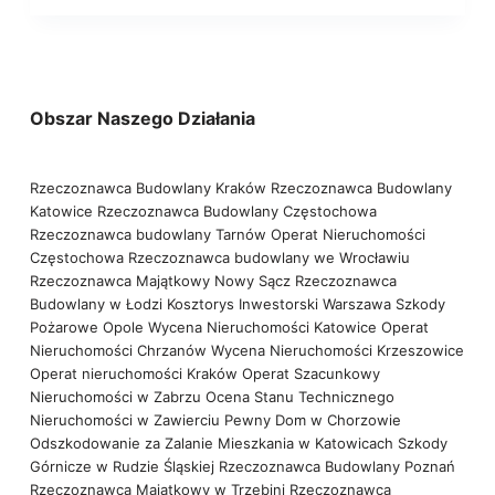
Obszar Naszego Działania
Rzeczoznawca Budowlany Kraków
Rzeczoznawca Budowlany
Katowice
Rzeczoznawca Budowlany Częstochowa
Rzeczoznawca budowlany Tarnów
Operat Nieruchomości
Częstochowa
Rzeczoznawca budowlany we Wrocławiu
Rzeczoznawca Majątkowy Nowy Sącz
Rzeczoznawca
Budowlany w Łodzi
Kosztorys Inwestorski Warszawa
Szkody
Pożarowe Opole
Wycena Nieruchomości Katowice
Operat
Nieruchomości Chrzanów
Wycena Nieruchomości Krzeszowice
Operat nieruchomości Kraków
Operat Szacunkowy
Nieruchomości w Zabrzu
Ocena Stanu Technicznego
Nieruchomości w Zawierciu
Pewny Dom w Chorzowie
Odszkodowanie za Zalanie Mieszkania w Katowicach
Szkody
Górnicze w Rudzie Śląskiej
Rzeczoznawca Budowlany Poznań
Rzeczoznawca Majątkowy w Trzebini
Rzeczoznawca