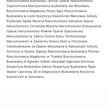
Rzeczoznawca budowlany Tarnów
Operat Nieruchomości
Częstochowa
Rzeczoznawca budowlany we Wrocławiu
Rzeczoznawca Majątkowy Nowy Sącz
Rzeczoznawca
Budowlany w Łodzi
Kosztorys Inwestorski Warszawa
Szkody
Pożarowe Opole
Wycena Nieruchomości Katowice
Operat
Nieruchomości Chrzanów
Wycena Nieruchomości Krzeszowice
Operat nieruchomości Kraków
Operat Szacunkowy
Nieruchomości w Zabrzu
Ocena Stanu Technicznego
Nieruchomości w Zawierciu
Pewny Dom w Chorzowie
Odszkodowanie za Zalanie Mieszkania w Katowicach
Szkody
Górnicze w Rudzie Śląskiej
Rzeczoznawca Budowlany Poznań
Rzeczoznawca Majątkowy w Trzebini
Rzeczoznawca
Budowlany w Rybniku
Odbiór mieszkań Dąbrowa Górnicza
Ekspertyza Budowlana Zabrze
Ekspertyzy Budowlane Śląsk
Skaner Laserowy 3D w Diagnostyce Budowlanej
Kosztorys
Inwestorski w Sosnowcu