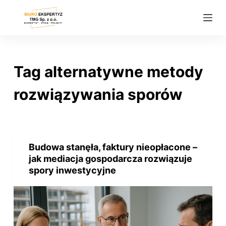
P
r
z
e
j
Tag
alternatywne metody
d
ź
rozwiązywania sporów
d
o
t
r
Budowa stanęła, faktury nieopłacone –
e
jak mediacja gospodarcza rozwiązuje
ś
spory inwestycyjne
c
i