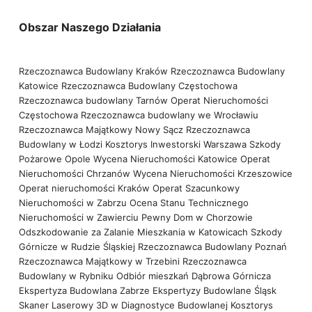
Obszar Naszego Działania
Rzeczoznawca Budowlany Kraków
Rzeczoznawca Budowlany
Katowice
Rzeczoznawca Budowlany Częstochowa
Rzeczoznawca budowlany Tarnów
Operat Nieruchomości
Częstochowa
Rzeczoznawca budowlany we Wrocławiu
Rzeczoznawca Majątkowy Nowy Sącz
Rzeczoznawca
Budowlany w Łodzi
Kosztorys Inwestorski Warszawa
Szkody
Pożarowe Opole
Wycena Nieruchomości Katowice
Operat
Nieruchomości Chrzanów
Wycena Nieruchomości Krzeszowice
Operat nieruchomości Kraków
Operat Szacunkowy
Nieruchomości w Zabrzu
Ocena Stanu Technicznego
Nieruchomości w Zawierciu
Pewny Dom w Chorzowie
Odszkodowanie za Zalanie Mieszkania w Katowicach
Szkody
Górnicze w Rudzie Śląskiej
Rzeczoznawca Budowlany Poznań
Rzeczoznawca Majątkowy w Trzebini
Rzeczoznawca
Budowlany w Rybniku
Odbiór mieszkań Dąbrowa Górnicza
Ekspertyza Budowlana Zabrze
Ekspertyzy Budowlane Śląsk
Skaner Laserowy 3D w Diagnostyce Budowlanej
Kosztorys