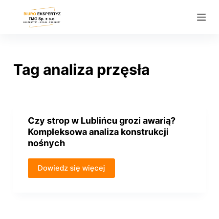
P
r
z
e
j
Tag
analiza przęsła
d
ź
d
o
Czy strop w Lublińcu grozi awarią?
t
Kompleksowa analiza konstrukcji
r
nośnych
e
ś
Dowiedz się więcej
c
i