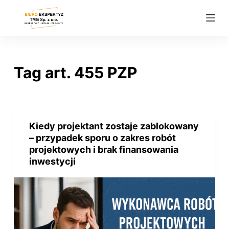
P
r
z
e
j
Tag
art. 455 PZP
d
ź
d
o
Kiedy projektant zostaje zablokowany
t
– przypadek sporu o zakres robót
r
projektowych i brak finansowania
e
inwestycji
ś
c
i