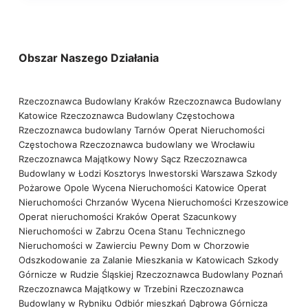
Obszar Naszego Działania
Rzeczoznawca Budowlany Kraków
Rzeczoznawca Budowlany
Katowice
Rzeczoznawca Budowlany Częstochowa
Rzeczoznawca budowlany Tarnów
Operat Nieruchomości
Częstochowa
Rzeczoznawca budowlany we Wrocławiu
Rzeczoznawca Majątkowy Nowy Sącz
Rzeczoznawca
Budowlany w Łodzi
Kosztorys Inwestorski Warszawa
Szkody
Pożarowe Opole
Wycena Nieruchomości Katowice
Operat
Nieruchomości Chrzanów
Wycena Nieruchomości Krzeszowice
Operat nieruchomości Kraków
Operat Szacunkowy
Nieruchomości w Zabrzu
Ocena Stanu Technicznego
Nieruchomości w Zawierciu
Pewny Dom w Chorzowie
Odszkodowanie za Zalanie Mieszkania w Katowicach
Szkody
Górnicze w Rudzie Śląskiej
Rzeczoznawca Budowlany Poznań
Rzeczoznawca Majątkowy w Trzebini
Rzeczoznawca
Budowlany w Rybniku
Odbiór mieszkań Dąbrowa Górnicza