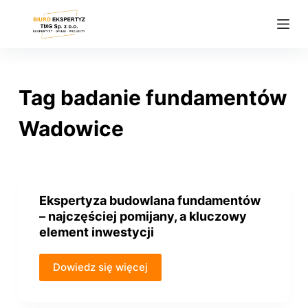
P
r
z
e
j
Tag
badanie fundamentów
d
ź
Wadowice
d
o
t
r
Ekspertyza budowlana fundamentów
e
– najczęściej pomijany, a kluczowy
ś
element inwestycji
c
i
Dowiedz się więcej