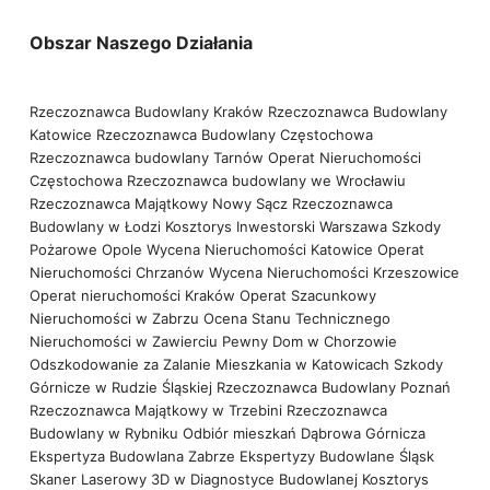
Obszar Naszego Działania
Rzeczoznawca Budowlany Kraków
Rzeczoznawca Budowlany
Katowice
Rzeczoznawca Budowlany Częstochowa
Rzeczoznawca budowlany Tarnów
Operat Nieruchomości
Częstochowa
Rzeczoznawca budowlany we Wrocławiu
Rzeczoznawca Majątkowy Nowy Sącz
Rzeczoznawca
Budowlany w Łodzi
Kosztorys Inwestorski Warszawa
Szkody
Pożarowe Opole
Wycena Nieruchomości Katowice
Operat
Nieruchomości Chrzanów
Wycena Nieruchomości Krzeszowice
Operat nieruchomości Kraków
Operat Szacunkowy
Nieruchomości w Zabrzu
Ocena Stanu Technicznego
Nieruchomości w Zawierciu
Pewny Dom w Chorzowie
Odszkodowanie za Zalanie Mieszkania w Katowicach
Szkody
Górnicze w Rudzie Śląskiej
Rzeczoznawca Budowlany Poznań
Rzeczoznawca Majątkowy w Trzebini
Rzeczoznawca
Budowlany w Rybniku
Odbiór mieszkań Dąbrowa Górnicza
Ekspertyza Budowlana Zabrze
Ekspertyzy Budowlane Śląsk
Skaner Laserowy 3D w Diagnostyce Budowlanej
Kosztorys