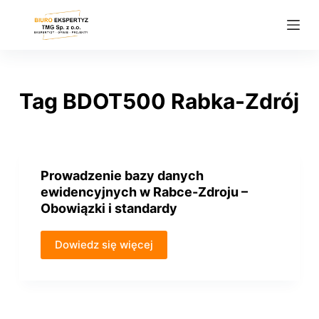
P
r
z
e
j
Tag
BDOT500 Rabka-Zdrój
d
ź
d
o
Prowadzenie bazy danych
t
ewidencyjnych w Rabce-Zdroju –
r
Obowiązki i standardy
e
ś
Dowiedz się więcej
c
i