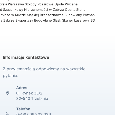
orski Warszawa
Szkody Pożarowe Opole
Wycena
at Szacunkowy Nieruchomości w Zabrzu
Ocena Stanu
rnicze w Rudzie Śląskiej
Rzeczoznawca Budowlany Poznań
na Zabrze
Ekspertyzy Budowlane Śląsk
Skaner Laserowy 3D
Informacje kontaktowe
Z przyjemnością odpowiemy na wszystkie
pytania.
Adres
ul. Rynek 3E/2
32-540 Trzebinia
Telefon
(+48) 606 303 036