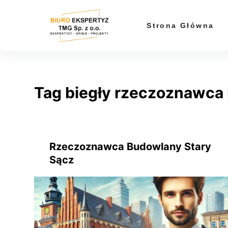
P
r
Strona Główna
z
e
j
d
Tag
biegły rzeczoznawca 
ź
d
o
t
r
Rzeczoznawca Budowlany Stary
e
Sącz
ś
c
i