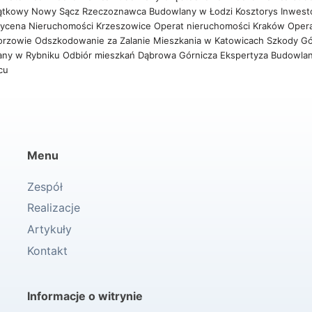
ątkowy Nowy Sącz
Rzeczoznawca Budowlany w Łodzi
Kosztorys Inwest
ycena Nieruchomości Krzeszowice
Operat nieruchomości Kraków
Oper
orzowie
Odszkodowanie za Zalanie Mieszkania w Katowicach
Szkody Gó
any w Rybniku
Odbiór mieszkań Dąbrowa Górnicza
Ekspertyza Budowla
wcu
Menu
Zespół
Realizacje
Artykuły
Kontakt
Informacje o witrynie