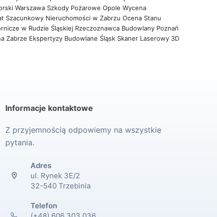
orski Warszawa
Szkody Pożarowe Opole
Wycena
at Szacunkowy Nieruchomości w Zabrzu
Ocena Stanu
rnicze w Rudzie Śląskiej
Rzeczoznawca Budowlany Poznań
na Zabrze
Ekspertyzy Budowlane Śląsk
Skaner Laserowy 3D
Informacje kontaktowe
Z przyjemnością odpowiemy na wszystkie
pytania.
Adres
ul. Rynek 3E/2
32-540 Trzebinia
Telefon
(+48) 606 303 036