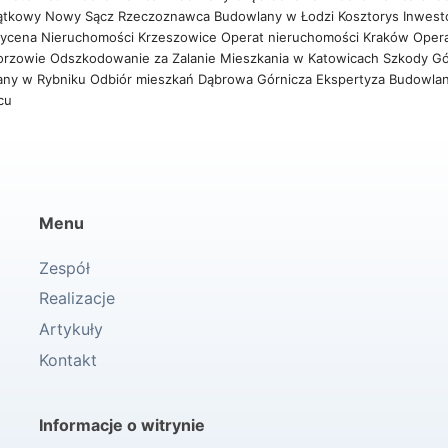
ątkowy Nowy Sącz
Rzeczoznawca Budowlany w Łodzi
Kosztorys Inwest
ycena Nieruchomości Krzeszowice
Operat nieruchomości Kraków
Oper
orzowie
Odszkodowanie za Zalanie Mieszkania w Katowicach
Szkody Gó
any w Rybniku
Odbiór mieszkań Dąbrowa Górnicza
Ekspertyza Budowla
wcu
Menu
Zespół
Realizacje
Artykuły
Kontakt
Informacje o witrynie