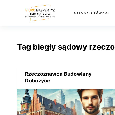
P
r
Strona Główna
z
e
j
d
Tag
biegły sądowy rzecz
ź
d
o
t
r
Rzeczoznawca Budowlany
e
Dobczyce
ś
c
i