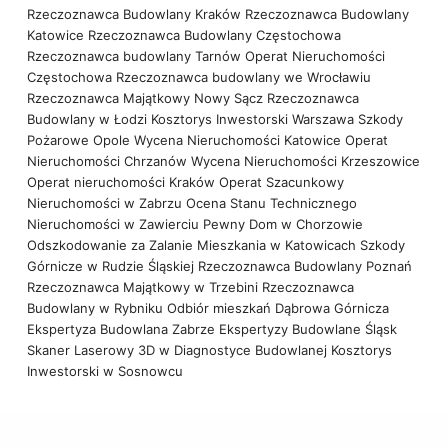
Rzeczoznawca Budowlany Kraków
Rzeczoznawca Budowlany
Katowice
Rzeczoznawca Budowlany Częstochowa
Rzeczoznawca budowlany Tarnów
Operat Nieruchomości
Częstochowa
Rzeczoznawca budowlany we Wrocławiu
Rzeczoznawca Majątkowy Nowy Sącz
Rzeczoznawca
Budowlany w Łodzi
Kosztorys Inwestorski Warszawa
Szkody
Pożarowe Opole
Wycena Nieruchomości Katowice
Operat
Nieruchomości Chrzanów
Wycena Nieruchomości Krzeszowice
Operat nieruchomości Kraków
Operat Szacunkowy
Nieruchomości w Zabrzu
Ocena Stanu Technicznego
Nieruchomości w Zawierciu
Pewny Dom w Chorzowie
Odszkodowanie za Zalanie Mieszkania w Katowicach
Szkody
Górnicze w Rudzie Śląskiej
Rzeczoznawca Budowlany Poznań
Rzeczoznawca Majątkowy w Trzebini
Rzeczoznawca
Budowlany w Rybniku
Odbiór mieszkań Dąbrowa Górnicza
Ekspertyza Budowlana Zabrze
Ekspertyzy Budowlane Śląsk
Skaner Laserowy 3D w Diagnostyce Budowlanej
Kosztorys
Inwestorski w Sosnowcu