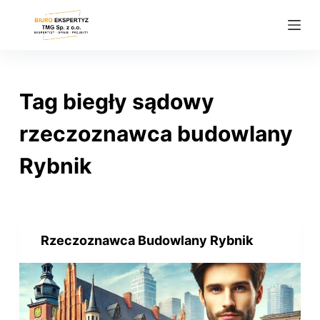
P
r
z
e
j
Tag
biegły sądowy
d
ź
rzeczoznawca budowlany
d
Rybnik
o
t
r
e
ś
Rzeczoznawca Budowlany Rybnik
c
i