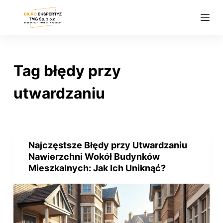
P
r
z
e
j
Tag
błędy przy
d
ź
utwardzaniu
d
o
t
r
Najczęstsze Błędy przy Utwardzaniu
e
Nawierzchni Wokół Budynków
ś
Mieszkalnych: Jak Ich Uniknąć?
c
i