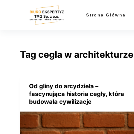
P
r
Strona Główna
z
e
j
d
Tag
cegła w architekturze
ź
d
o
t
r
Od gliny do arcydzieła –
e
fascynująca historia cegły, która
ś
budowała cywilizacje
c
i