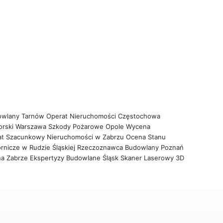
owlany Tarnów
Operat Nieruchomości Częstochowa
orski Warszawa
Szkody Pożarowe Opole
Wycena
at Szacunkowy Nieruchomości w Zabrzu
Ocena Stanu
rnicze w Rudzie Śląskiej
Rzeczoznawca Budowlany Poznań
na Zabrze
Ekspertyzy Budowlane Śląsk
Skaner Laserowy 3D