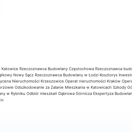
 Katowice
Rzeczoznawca Budowlany Częstochowa
Rzeczoznawca bud
ątkowy Nowy Sącz
Rzeczoznawca Budowlany w Łodzi
Kosztorys Inwest
ycena Nieruchomości Krzeszowice
Operat nieruchomości Kraków
Oper
orzowie
Odszkodowanie za Zalanie Mieszkania w Katowicach
Szkody Gó
any w Rybniku
Odbiór mieszkań Dąbrowa Górnicza
Ekspertyza Budowla
wcu