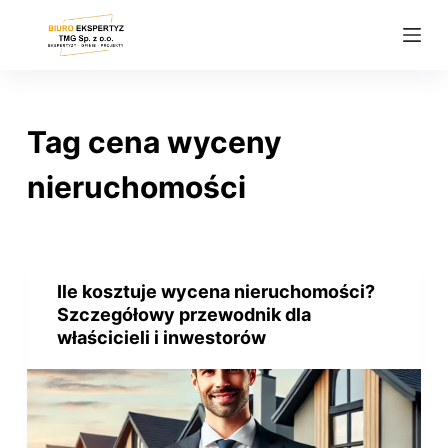
P
r
z
e
j
Tag
cena wyceny
d
ź
nieruchomości
d
o
t
r
Ile kosztuje wycena nieruchomości?
e
Szczegółowy przewodnik dla
ś
właścicieli i inwestorów
c
i