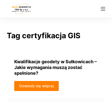
P
r
z
e
j
Tag
certyfikacja GIS
d
ź
d
o
Kwalifikacje geodety w Sułkowicach –
t
Jakie wymagania muszą zostać
r
spełnione?
e
ś
Dowiedz się więcej
c
i