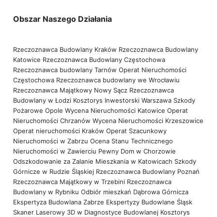
Obszar Naszego Działania
Rzeczoznawca Budowlany Kraków
Rzeczoznawca Budowlany
Katowice
Rzeczoznawca Budowlany Częstochowa
Rzeczoznawca budowlany Tarnów
Operat Nieruchomości
Częstochowa
Rzeczoznawca budowlany we Wrocławiu
Rzeczoznawca Majątkowy Nowy Sącz
Rzeczoznawca
Budowlany w Łodzi
Kosztorys Inwestorski Warszawa
Szkody
Pożarowe Opole
Wycena Nieruchomości Katowice
Operat
Nieruchomości Chrzanów
Wycena Nieruchomości Krzeszowice
Operat nieruchomości Kraków
Operat Szacunkowy
Nieruchomości w Zabrzu
Ocena Stanu Technicznego
Nieruchomości w Zawierciu
Pewny Dom w Chorzowie
Odszkodowanie za Zalanie Mieszkania w Katowicach
Szkody
Górnicze w Rudzie Śląskiej
Rzeczoznawca Budowlany Poznań
Rzeczoznawca Majątkowy w Trzebini
Rzeczoznawca
Budowlany w Rybniku
Odbiór mieszkań Dąbrowa Górnicza
Ekspertyza Budowlana Zabrze
Ekspertyzy Budowlane Śląsk
Skaner Laserowy 3D w Diagnostyce Budowlanej
Kosztorys