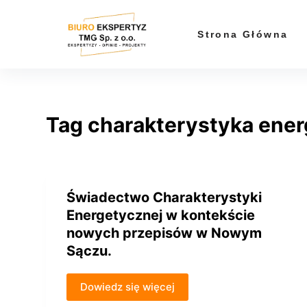
P
r
Strona Główna
z
e
j
d
Tag
charakterystyka ene
ź
d
o
t
r
Świadectwo Charakterystyki
e
Energetycznej w kontekście
ś
nowych przepisów w Nowym
c
Sączu.
i
Dowiedz się więcej