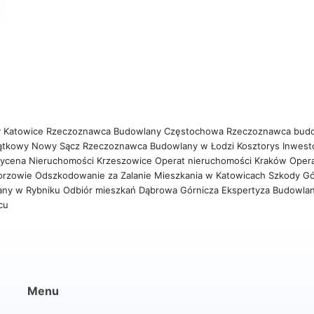
 Katowice
Rzeczoznawca Budowlany Częstochowa
Rzeczoznawca bud
ątkowy Nowy Sącz
Rzeczoznawca Budowlany w Łodzi
Kosztorys Inwest
ycena Nieruchomości Krzeszowice
Operat nieruchomości Kraków
Oper
orzowie
Odszkodowanie za Zalanie Mieszkania w Katowicach
Szkody Gó
any w Rybniku
Odbiór mieszkań Dąbrowa Górnicza
Ekspertyza Budowla
wcu
Menu