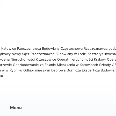
 Katowice
Rzeczoznawca Budowlany Częstochowa
Rzeczoznawca bud
ątkowy Nowy Sącz
Rzeczoznawca Budowlany w Łodzi
Kosztorys Inwest
ycena Nieruchomości Krzeszowice
Operat nieruchomości Kraków
Oper
orzowie
Odszkodowanie za Zalanie Mieszkania w Katowicach
Szkody Gó
any w Rybniku
Odbiór mieszkań Dąbrowa Górnicza
Ekspertyza Budowla
wcu
Menu