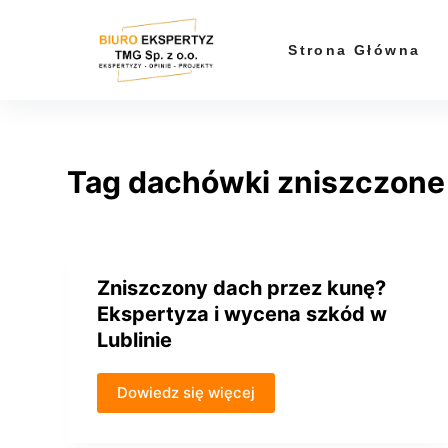
P
r
Strona Główna
z
e
j
d
Tag
dachówki zniszczone
ź
d
o
t
r
Zniszczony dach przez kunę?
e
Ekspertyza i wycena szkód w
ś
Lublinie
c
i
Dowiedz się więcej