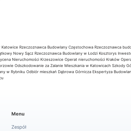
 Katowice
Rzeczoznawca Budowlany Częstochowa
Rzeczoznawca bud
ątkowy Nowy Sącz
Rzeczoznawca Budowlany w Łodzi
Kosztorys Inwest
ycena Nieruchomości Krzeszowice
Operat nieruchomości Kraków
Oper
orzowie
Odszkodowanie za Zalanie Mieszkania w Katowicach
Szkody Gó
any w Rybniku
Odbiór mieszkań Dąbrowa Górnicza
Ekspertyza Budowla
wcu
Menu
Zespół