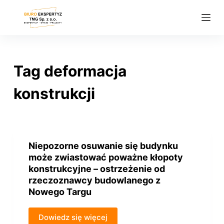
P
r
z
e
j
Tag
deformacja
d
ź
konstrukcji
d
o
t
r
Niepozorne osuwanie się budynku
e
może zwiastować poważne kłopoty
ś
konstrukcyjne – ostrzeżenie od
rzeczoznawcy budowlanego z
c
Nowego Targu
i
Dowiedz się więcej