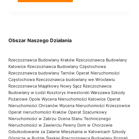
Obszar Naszego Działania
Rzeczoznawca Budowlany Kraków
Rzeczoznawca Budowlany
Katowice
Rzeczoznawca Budowlany Częstochowa
Rzeczoznawca budowlany Tarnów
Operat Nieruchomości
Częstochowa
Rzeczoznawca budowlany we Wrocławiu
Rzeczoznawca Majątkowy Nowy Sącz
Rzeczoznawca
Budowlany w Łodzi
Kosztorys Inwestorski Warszawa
Szkody
Pożarowe Opole
Wycena Nieruchomości Katowice
Operat
Nieruchomości Chrzanów
Wycena Nieruchomości Krzeszowice
Operat nieruchomości Kraków
Operat Szacunkowy
Nieruchomości w Zabrzu
Ocena Stanu Technicznego
Nieruchomości w Zawierciu
Pewny Dom w Chorzowie
Odszkodowanie za Zalanie Mieszkania w Katowicach
Szkody
Górnicze w Rudzie Śląskiej
Rzeczoznawca Budowlany Poznań