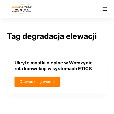
P
r
z
e
j
Tag
degradacja elewacji
d
ź
d
o
Ukryte mostki cieplne w Wołczynie –
t
rola konwekcji w systemach ETICS
r
e
Dowiedz się więcej
ś
c
i