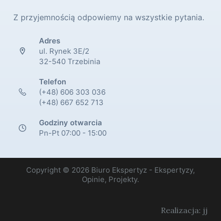
Z przyjemnością odpowiemy na wszystkie pytania.
Adres
ul. Rynek 3E/2
32-540 Trzebinia
Telefon
(+48) 606 303 036
(+48) 667 652 713
Godziny otwarcia
Pn-Pt 07:00 - 15:00
Copyright © 2026 Biuro Ekspertyz - Ekspertyzy,
Opinie, Projekty.
Realizacja: jj