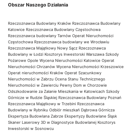
Obszar Naszego Działania
Rzeczoznawca Budowlany Kraków
Rzeczoznawca Budowlany
Katowice
Rzeczoznawca Budowlany Częstochowa
Rzeczoznawca budowlany Tarnów
Operat Nieruchomości
Częstochowa
Rzeczoznawca budowlany we Wrocławiu
Rzeczoznawca Majątkowy Nowy Sącz
Rzeczoznawca
Budowlany w Łodzi
Kosztorys Inwestorski Warszawa
Szkody
Pożarowe Opole
Wycena Nieruchomości Katowice
Operat
Nieruchomości Chrzanów
Wycena Nieruchomości Krzeszowice
Operat nieruchomości Kraków
Operat Szacunkowy
Nieruchomości w Zabrzu
Ocena Stanu Technicznego
Nieruchomości w Zawierciu
Pewny Dom w Chorzowie
Odszkodowanie za Zalanie Mieszkania w Katowicach
Szkody
Górnicze w Rudzie Śląskiej
Rzeczoznawca Budowlany Poznań
Rzeczoznawca Majątkowy w Trzebini
Rzeczoznawca
Budowlany w Rybniku
Odbiór mieszkań Dąbrowa Górnicza
Ekspertyza Budowlana Zabrze
Ekspertyzy Budowlane Śląsk
Skaner Laserowy 3D w Diagnostyce Budowlanej
Kosztorys
Inwestorski w Sosnowcu