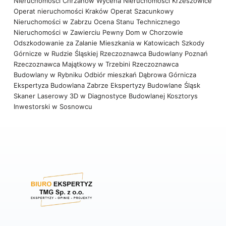
Nieruchomości Chrzanów
Wycena Nieruchomości Krzeszowice
Operat nieruchomości Kraków
Operat Szacunkowy
Nieruchomości w Zabrzu
Ocena Stanu Technicznego
Nieruchomości w Zawierciu
Pewny Dom w Chorzowie
Odszkodowanie za Zalanie Mieszkania w Katowicach
Szkody
Górnicze w Rudzie Śląskiej
Rzeczoznawca Budowlany Poznań
Rzeczoznawca Majątkowy w Trzebini
Rzeczoznawca
Budowlany w Rybniku
Odbiór mieszkań Dąbrowa Górnicza
Ekspertyza Budowlana Zabrze
Ekspertyzy Budowlane Śląsk
Skaner Laserowy 3D w Diagnostyce Budowlanej
Kosztorys
Inwestorski w Sosnowcu