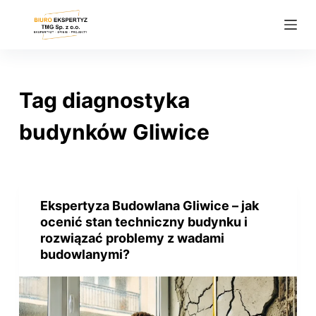
P
r
z
e
j
Tag
diagnostyka
d
ź
budynków Gliwice
d
o
t
r
Ekspertyza Budowlana Gliwice – jak
e
ocenić stan techniczny budynku i
ś
rozwiązać problemy z wadami
budowlanymi?
c
i