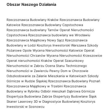
Obszar Naszego Działania
Rzeczoznawca Budowlany Kraków
Rzeczoznawca Budowlany
Katowice
Rzeczoznawca Budowlany Częstochowa
Rzeczoznawca budowlany Tarnów
Operat Nieruchomości
Częstochowa
Rzeczoznawca budowlany we Wrocławiu
Rzeczoznawca Majątkowy Nowy Sącz
Rzeczoznawca
Budowlany w Łodzi
Kosztorys Inwestorski Warszawa
Szkody
Pożarowe Opole
Wycena Nieruchomości Katowice
Operat
Nieruchomości Chrzanów
Wycena Nieruchomości Krzeszowice
Operat nieruchomości Kraków
Operat Szacunkowy
Nieruchomości w Zabrzu
Ocena Stanu Technicznego
Nieruchomości w Zawierciu
Pewny Dom w Chorzowie
Odszkodowanie za Zalanie Mieszkania w Katowicach
Szkody
Górnicze w Rudzie Śląskiej
Rzeczoznawca Budowlany Poznań
Rzeczoznawca Majątkowy w Trzebini
Rzeczoznawca
Budowlany w Rybniku
Odbiór mieszkań Dąbrowa Górnicza
Ekspertyza Budowlana Zabrze
Ekspertyzy Budowlane Śląsk
Skaner Laserowy 3D w Diagnostyce Budowlanej
Kosztorys
Inwestorski w Sosnowcu