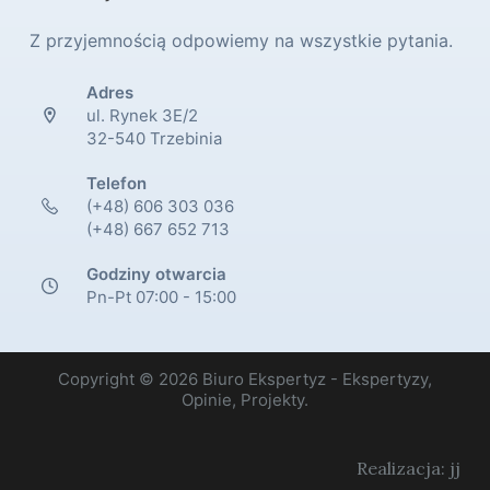
Z przyjemnością odpowiemy na wszystkie pytania.
Adres
ul. Rynek 3E/2
32-540 Trzebinia
Telefon
(+48) 606 303 036
(+48) 667 652 713
Godziny otwarcia
Pn-Pt 07:00 - 15:00
Copyright © 2026 Biuro Ekspertyz - Ekspertyzy,
Opinie, Projekty.
Realizacja: jj