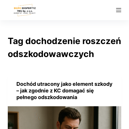
P
r
z
e
j
Tag
dochodzenie roszczeń
d
ź
odszkodowawczych
d
o
t
r
Dochód utracony jako element szkody
e
– jak zgodnie z KC domagać się
ś
pełnego odszkodowania
c
i