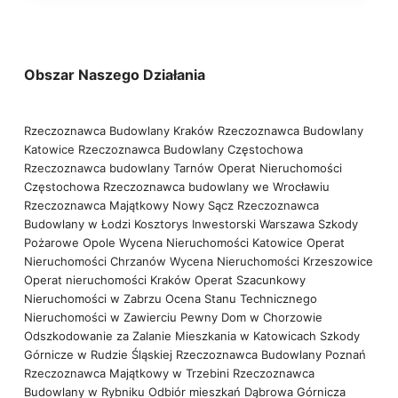
Obszar Naszego Działania
Rzeczoznawca Budowlany Kraków
Rzeczoznawca Budowlany
Katowice
Rzeczoznawca Budowlany Częstochowa
Rzeczoznawca budowlany Tarnów
Operat Nieruchomości
Częstochowa
Rzeczoznawca budowlany we Wrocławiu
Rzeczoznawca Majątkowy Nowy Sącz
Rzeczoznawca
Budowlany w Łodzi
Kosztorys Inwestorski Warszawa
Szkody
Pożarowe Opole
Wycena Nieruchomości Katowice
Operat
Nieruchomości Chrzanów
Wycena Nieruchomości Krzeszowice
Operat nieruchomości Kraków
Operat Szacunkowy
Nieruchomości w Zabrzu
Ocena Stanu Technicznego
Nieruchomości w Zawierciu
Pewny Dom w Chorzowie
Odszkodowanie za Zalanie Mieszkania w Katowicach
Szkody
Górnicze w Rudzie Śląskiej
Rzeczoznawca Budowlany Poznań
Rzeczoznawca Majątkowy w Trzebini
Rzeczoznawca
Budowlany w Rybniku
Odbiór mieszkań Dąbrowa Górnicza