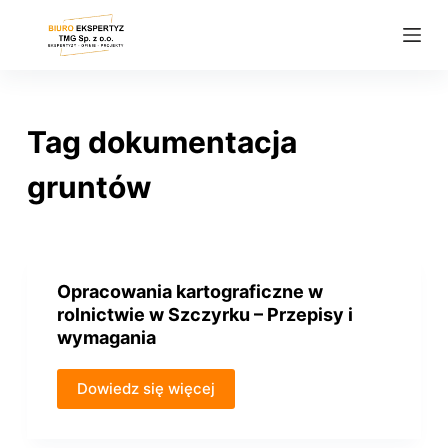
P
r
z
e
j
Tag
dokumentacja
d
ź
gruntów
d
o
t
r
Opracowania kartograficzne w
e
rolnictwie w Szczyrku – Przepisy i
ś
wymagania
c
i
Dowiedz się więcej