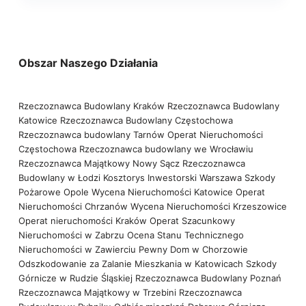
Obszar Naszego Działania
Rzeczoznawca Budowlany Kraków
Rzeczoznawca Budowlany
Katowice
Rzeczoznawca Budowlany Częstochowa
Rzeczoznawca budowlany Tarnów
Operat Nieruchomości
Częstochowa
Rzeczoznawca budowlany we Wrocławiu
Rzeczoznawca Majątkowy Nowy Sącz
Rzeczoznawca
Budowlany w Łodzi
Kosztorys Inwestorski Warszawa
Szkody
Pożarowe Opole
Wycena Nieruchomości Katowice
Operat
Nieruchomości Chrzanów
Wycena Nieruchomości Krzeszowice
Operat nieruchomości Kraków
Operat Szacunkowy
Nieruchomości w Zabrzu
Ocena Stanu Technicznego
Nieruchomości w Zawierciu
Pewny Dom w Chorzowie
Odszkodowanie za Zalanie Mieszkania w Katowicach
Szkody
Górnicze w Rudzie Śląskiej
Rzeczoznawca Budowlany Poznań
Rzeczoznawca Majątkowy w Trzebini
Rzeczoznawca