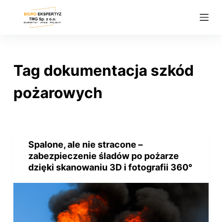
P
r
z
e
j
Tag
dokumentacja szkód
d
ź
pożarowych
d
o
t
r
Spalone, ale nie stracone –
e
zabezpieczenie śladów po pożarze
ś
dzięki skanowaniu 3D i fotografii 360°
c
i