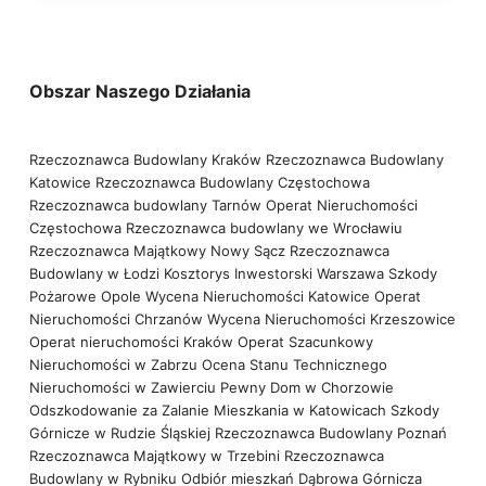
Obszar Naszego Działania
Rzeczoznawca Budowlany Kraków
Rzeczoznawca Budowlany
Katowice
Rzeczoznawca Budowlany Częstochowa
Rzeczoznawca budowlany Tarnów
Operat Nieruchomości
Częstochowa
Rzeczoznawca budowlany we Wrocławiu
Rzeczoznawca Majątkowy Nowy Sącz
Rzeczoznawca
Budowlany w Łodzi
Kosztorys Inwestorski Warszawa
Szkody
Pożarowe Opole
Wycena Nieruchomości Katowice
Operat
Nieruchomości Chrzanów
Wycena Nieruchomości Krzeszowice
Operat nieruchomości Kraków
Operat Szacunkowy
Nieruchomości w Zabrzu
Ocena Stanu Technicznego
Nieruchomości w Zawierciu
Pewny Dom w Chorzowie
Odszkodowanie za Zalanie Mieszkania w Katowicach
Szkody
Górnicze w Rudzie Śląskiej
Rzeczoznawca Budowlany Poznań
Rzeczoznawca Majątkowy w Trzebini
Rzeczoznawca
Budowlany w Rybniku
Odbiór mieszkań Dąbrowa Górnicza