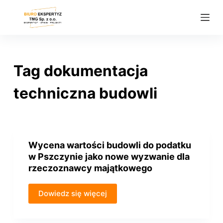
P
r
z
e
j
Tag
dokumentacja
d
ź
techniczna budowli
d
o
t
r
Wycena wartości budowli do podatku
e
w Pszczynie jako nowe wyzwanie dla
ś
rzeczoznawcy majątkowego
c
i
Dowiedz się więcej