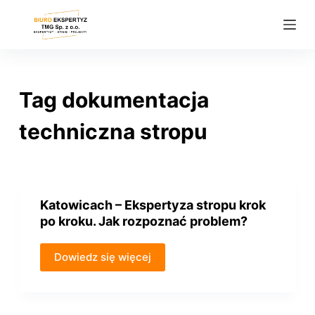
P
r
z
e
j
Tag
dokumentacja
d
ź
techniczna stropu
d
o
t
r
Katowicach – Ekspertyza stropu krok
e
po kroku. Jak rozpoznać problem?
ś
c
Dowiedz się więcej
i