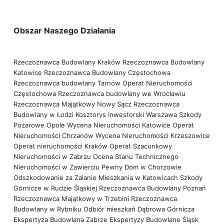
Obszar Naszego Działania
Rzeczoznawca Budowlany Kraków
Rzeczoznawca Budowlany
Katowice
Rzeczoznawca Budowlany Częstochowa
Rzeczoznawca budowlany Tarnów
Operat Nieruchomości
Częstochowa
Rzeczoznawca budowlany we Wrocławiu
Rzeczoznawca Majątkowy Nowy Sącz
Rzeczoznawca
Budowlany w Łodzi
Kosztorys Inwestorski Warszawa
Szkody
Pożarowe Opole
Wycena Nieruchomości Katowice
Operat
Nieruchomości Chrzanów
Wycena Nieruchomości Krzeszowice
Operat nieruchomości Kraków
Operat Szacunkowy
Nieruchomości w Zabrzu
Ocena Stanu Technicznego
Nieruchomości w Zawierciu
Pewny Dom w Chorzowie
Odszkodowanie za Zalanie Mieszkania w Katowicach
Szkody
Górnicze w Rudzie Śląskiej
Rzeczoznawca Budowlany Poznań
Rzeczoznawca Majątkowy w Trzebini
Rzeczoznawca
Budowlany w Rybniku
Odbiór mieszkań Dąbrowa Górnicza
Ekspertyza Budowlana Zabrze
Ekspertyzy Budowlane Śląsk