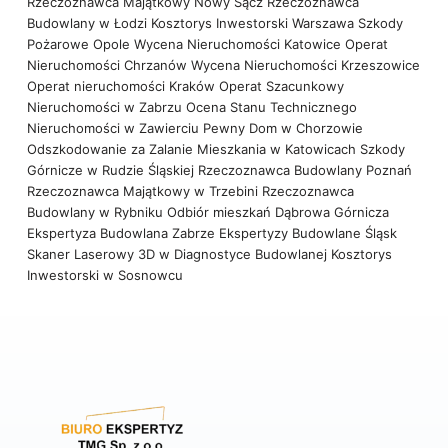
Rzeczoznawca Majątkowy Nowy Sącz
Rzeczoznawca
Budowlany w Łodzi
Kosztorys Inwestorski Warszawa
Szkody
Pożarowe Opole
Wycena Nieruchomości Katowice
Operat
Nieruchomości Chrzanów
Wycena Nieruchomości Krzeszowice
Operat nieruchomości Kraków
Operat Szacunkowy
Nieruchomości w Zabrzu
Ocena Stanu Technicznego
Nieruchomości w Zawierciu
Pewny Dom w Chorzowie
Odszkodowanie za Zalanie Mieszkania w Katowicach
Szkody
Górnicze w Rudzie Śląskiej
Rzeczoznawca Budowlany Poznań
Rzeczoznawca Majątkowy w Trzebini
Rzeczoznawca
Budowlany w Rybniku
Odbiór mieszkań Dąbrowa Górnicza
Ekspertyza Budowlana Zabrze
Ekspertyzy Budowlane Śląsk
Skaner Laserowy 3D w Diagnostyce Budowlanej
Kosztorys
Inwestorski w Sosnowcu