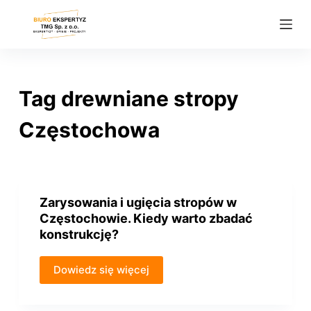
P
r
z
e
j
Tag
drewniane stropy
d
ź
Częstochowa
d
o
t
r
Zarysowania i ugięcia stropów w
e
Częstochowie. Kiedy warto zbadać
ś
konstrukcję?
c
i
Dowiedz się więcej