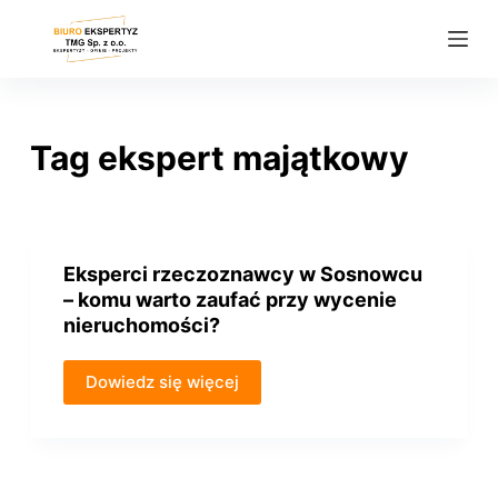
P
r
z
e
j
Tag
ekspert majątkowy
d
ź
d
o
Eksperci rzeczoznawcy w Sosnowcu
t
– komu warto zaufać przy wycenie
r
nieruchomości?
e
ś
Dowiedz się więcej
c
i