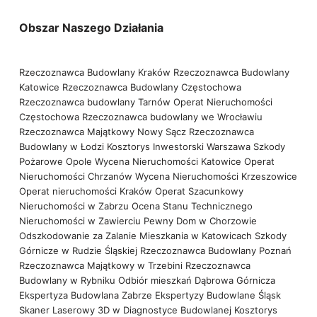
Obszar Naszego Działania
Rzeczoznawca Budowlany Kraków
Rzeczoznawca Budowlany
Katowice
Rzeczoznawca Budowlany Częstochowa
Rzeczoznawca budowlany Tarnów
Operat Nieruchomości
Częstochowa
Rzeczoznawca budowlany we Wrocławiu
Rzeczoznawca Majątkowy Nowy Sącz
Rzeczoznawca
Budowlany w Łodzi
Kosztorys Inwestorski Warszawa
Szkody
Pożarowe Opole
Wycena Nieruchomości Katowice
Operat
Nieruchomości Chrzanów
Wycena Nieruchomości Krzeszowice
Operat nieruchomości Kraków
Operat Szacunkowy
Nieruchomości w Zabrzu
Ocena Stanu Technicznego
Nieruchomości w Zawierciu
Pewny Dom w Chorzowie
Odszkodowanie za Zalanie Mieszkania w Katowicach
Szkody
Górnicze w Rudzie Śląskiej
Rzeczoznawca Budowlany Poznań
Rzeczoznawca Majątkowy w Trzebini
Rzeczoznawca
Budowlany w Rybniku
Odbiór mieszkań Dąbrowa Górnicza
Ekspertyza Budowlana Zabrze
Ekspertyzy Budowlane Śląsk
Skaner Laserowy 3D w Diagnostyce Budowlanej
Kosztorys