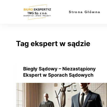
P
r
Strona Główna
z
e
j
d
Tag
ekspert w sądzie
ź
d
o
t
r
Biegły Sądowy – Niezastąpiony
e
Ekspert w Sporach Sądowych
ś
c
i