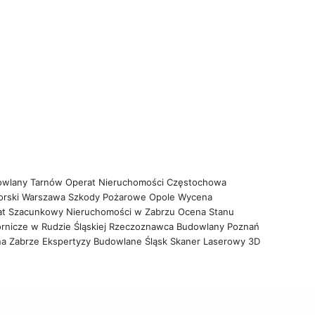
owlany Tarnów
Operat Nieruchomości Częstochowa
orski Warszawa
Szkody Pożarowe Opole
Wycena
at Szacunkowy Nieruchomości w Zabrzu
Ocena Stanu
rnicze w Rudzie Śląskiej
Rzeczoznawca Budowlany Poznań
na Zabrze
Ekspertyzy Budowlane Śląsk
Skaner Laserowy 3D