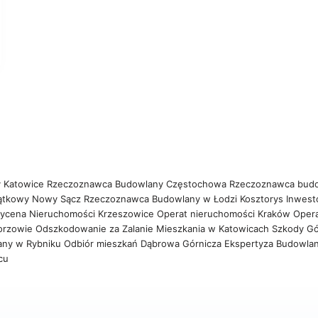
 Katowice
Rzeczoznawca Budowlany Częstochowa
Rzeczoznawca bud
ątkowy Nowy Sącz
Rzeczoznawca Budowlany w Łodzi
Kosztorys Inwest
ycena Nieruchomości Krzeszowice
Operat nieruchomości Kraków
Oper
orzowie
Odszkodowanie za Zalanie Mieszkania w Katowicach
Szkody Gó
any w Rybniku
Odbiór mieszkań Dąbrowa Górnicza
Ekspertyza Budowla
wcu