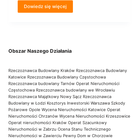
Dowiedz się więcej
Obszar Naszego Działania
Rzeczoznawca Budowlany Kraków
Rzeczoznawca Budowlany
Katowice
Rzeczoznawca Budowlany Częstochowa
Rzeczoznawca budowlany Tarnów
Operat Nieruchomości
Częstochowa
Rzeczoznawca budowlany we Wrocławiu
Rzeczoznawca Majątkowy Nowy Sącz
Rzeczoznawca
Budowlany w Łodzi
Kosztorys Inwestorski Warszawa
Szkody
Pożarowe Opole
Wycena Nieruchomości Katowice
Operat
Nieruchomości Chrzanów
Wycena Nieruchomości Krzeszowice
Operat nieruchomości Kraków
Operat Szacunkowy
Nieruchomości w Zabrzu
Ocena Stanu Technicznego
Nieruchomości w Zawierciu
Pewny Dom w Chorzowie