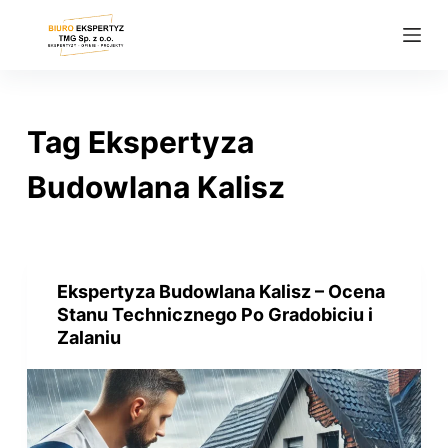
P
r
z
e
j
Tag
Ekspertyza
d
ź
Budowlana Kalisz
d
o
t
r
Ekspertyza Budowlana Kalisz – Ocena
e
Stanu Technicznego Po Gradobiciu i
ś
Zalaniu
c
i