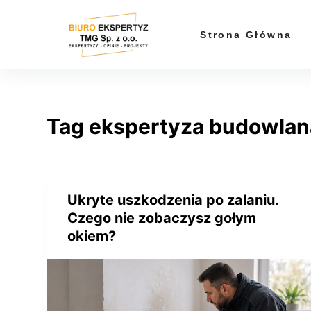
P
r
Strona Główna
z
e
j
d
Tag
ekspertyza budowlana
ź
d
o
t
r
Ukryte uszkodzenia po zalaniu.
e
Czego nie zobaczysz gołym
ś
okiem?
c
i