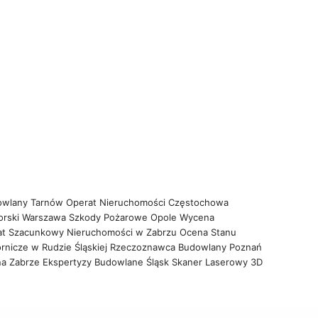
owlany Tarnów
Operat Nieruchomości Częstochowa
orski Warszawa
Szkody Pożarowe Opole
Wycena
at Szacunkowy Nieruchomości w Zabrzu
Ocena Stanu
rnicze w Rudzie Śląskiej
Rzeczoznawca Budowlany Poznań
na Zabrze
Ekspertyzy Budowlane Śląsk
Skaner Laserowy 3D