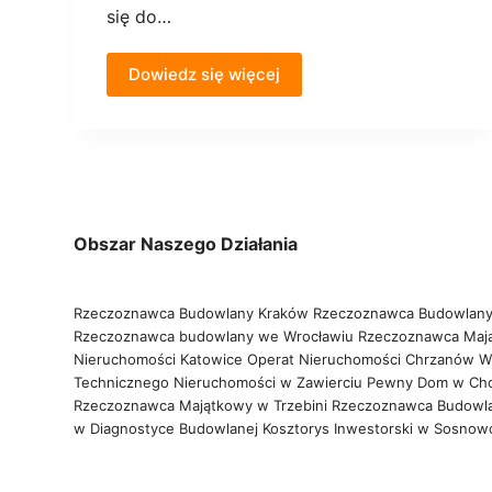
się do…
Dowiedz się więcej
Obszar Naszego Działania
Rzeczoznawca Budowlany Kraków
Rzeczoznawca Budowlany
Rzeczoznawca budowlany we Wrocławiu
Rzeczoznawca Maj
Nieruchomości Katowice
Operat Nieruchomości Chrzanów
W
Technicznego Nieruchomości w Zawierciu
Pewny Dom w Ch
Rzeczoznawca Majątkowy w Trzebini
Rzeczoznawca Budowl
w Diagnostyce Budowlanej
Kosztorys Inwestorski w Sosno