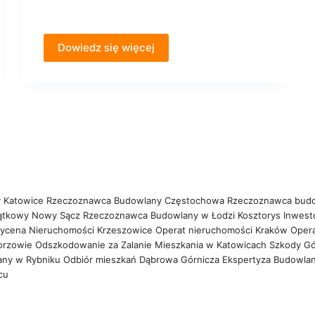
Dowiedz się więcej
 Katowice
Rzeczoznawca Budowlany Częstochowa
Rzeczoznawca bud
ątkowy Nowy Sącz
Rzeczoznawca Budowlany w Łodzi
Kosztorys Inwest
ycena Nieruchomości Krzeszowice
Operat nieruchomości Kraków
Oper
orzowie
Odszkodowanie za Zalanie Mieszkania w Katowicach
Szkody Gó
any w Rybniku
Odbiór mieszkań Dąbrowa Górnicza
Ekspertyza Budowla
wcu