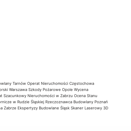
owlany Tarnów
Operat Nieruchomości Częstochowa
orski Warszawa
Szkody Pożarowe Opole
Wycena
at Szacunkowy Nieruchomości w Zabrzu
Ocena Stanu
rnicze w Rudzie Śląskiej
Rzeczoznawca Budowlany Poznań
na Zabrze
Ekspertyzy Budowlane Śląsk
Skaner Laserowy 3D