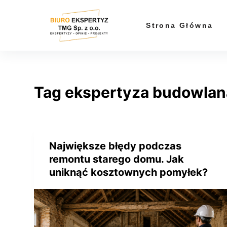
P
r
Strona Główna
z
e
j
d
Tag
ekspertyza budowlan
ź
d
o
t
r
Największe błędy podczas
e
remontu starego domu. Jak
ś
uniknąć kosztownych pomyłek?
c
i