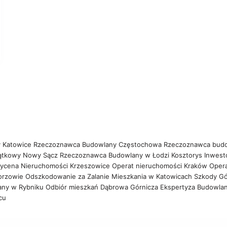
 Katowice
Rzeczoznawca Budowlany Częstochowa
Rzeczoznawca bud
ątkowy Nowy Sącz
Rzeczoznawca Budowlany w Łodzi
Kosztorys Inwest
ycena Nieruchomości Krzeszowice
Operat nieruchomości Kraków
Oper
orzowie
Odszkodowanie za Zalanie Mieszkania w Katowicach
Szkody Gó
any w Rybniku
Odbiór mieszkań Dąbrowa Górnicza
Ekspertyza Budowla
wcu