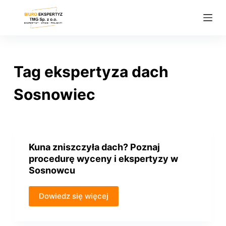
P
r
z
e
j
Tag
ekspertyza dach
d
ź
Sosnowiec
d
o
t
r
Kuna zniszczyła dach? Poznaj
e
procedurę wyceny i ekspertyzy w
ś
Sosnowcu
c
i
Dowiedz się więcej