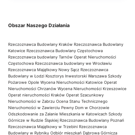
Obszar Naszego Działania
Rzeczoznawca Budowlany Kraków
Rzeczoznawca Budowlany
Katowice
Rzeczoznawca Budowlany Częstochowa
Rzeczoznawca budowlany Tarnów
Operat Nieruchomości
Częstochowa
Rzeczoznawca budowlany we Wrocławiu
Rzeczoznawca Majątkowy Nowy Sącz
Rzeczoznawca
Budowlany w Łodzi
Kosztorys Inwestorski Warszawa
Szkody
Pożarowe Opole
Wycena Nieruchomości Katowice
Operat
Nieruchomości Chrzanów
Wycena Nieruchomości Krzeszowice
Operat nieruchomości Kraków
Operat Szacunkowy
Nieruchomości w Zabrzu
Ocena Stanu Technicznego
Nieruchomości w Zawierciu
Pewny Dom w Chorzowie
Odszkodowanie za Zalanie Mieszkania w Katowicach
Szkody
Górnicze w Rudzie Śląskiej
Rzeczoznawca Budowlany Poznań
Rzeczoznawca Majątkowy w Trzebini
Rzeczoznawca
Budowlany w Rybniku
Odbiór mieszkań Dąbrowa Górnicza