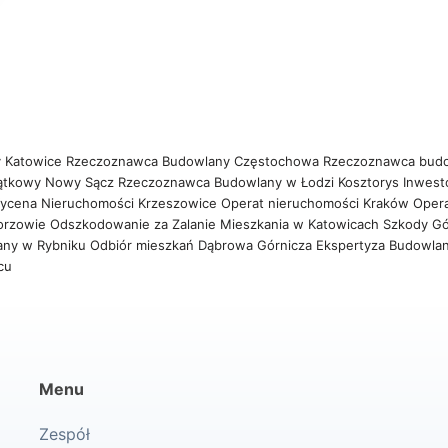
 Katowice
Rzeczoznawca Budowlany Częstochowa
Rzeczoznawca bud
ątkowy Nowy Sącz
Rzeczoznawca Budowlany w Łodzi
Kosztorys Inwest
ycena Nieruchomości Krzeszowice
Operat nieruchomości Kraków
Oper
orzowie
Odszkodowanie za Zalanie Mieszkania w Katowicach
Szkody Gó
any w Rybniku
Odbiór mieszkań Dąbrowa Górnicza
Ekspertyza Budowla
wcu
Menu
Zespół