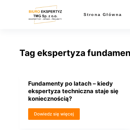
P
r
Strona Główna
z
e
j
d
Tag
ekspertyza fundame
ź
d
o
t
r
Fundamenty po latach – kiedy
e
ekspertyza techniczna staje się
ś
koniecznością?
c
i
Dowiedz się więcej