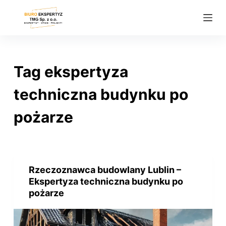
P
r
z
e
j
Tag
ekspertyza
d
ź
techniczna budynku po
d
pożarze
o
t
r
e
ś
Rzeczoznawca budowlany Lublin –
Ekspertyza techniczna budynku po
c
pożarze
i