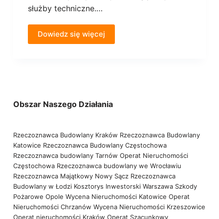
służby techniczne.…
Dowiedz się więcej
Obszar Naszego Działania
Rzeczoznawca Budowlany Kraków
Rzeczoznawca Budowlany
Katowice
Rzeczoznawca Budowlany Częstochowa
Rzeczoznawca budowlany Tarnów
Operat Nieruchomości
Częstochowa
Rzeczoznawca budowlany we Wrocławiu
Rzeczoznawca Majątkowy Nowy Sącz
Rzeczoznawca
Budowlany w Łodzi
Kosztorys Inwestorski Warszawa
Szkody
Pożarowe Opole
Wycena Nieruchomości Katowice
Operat
Nieruchomości Chrzanów
Wycena Nieruchomości Krzeszowice
Operat nieruchomości Kraków
Operat Szacunkowy