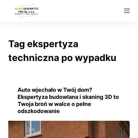
P
r
z
e
j
Tag
ekspertyza
d
ź
techniczna po wypadku
d
o
t
r
Auto wjechało w Twój dom?
e
Ekspertyza budowlana i skaning 3D to
ś
Twoja broń w walce o pełne
odszkodowanie
c
i