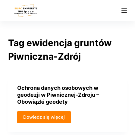
P
r
z
e
j
Tag
ewidencja gruntów
d
ź
Piwniczna-Zdrój
d
o
t
r
Ochrona danych osobowych w
e
geodezji w Piwnicznej-Zdroju –
ś
Obowiązki geodety
c
i
Dowiedz się więcej