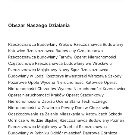
Obszar Naszego Działania
Rzeczoznawca Budowlany Kraków
Rzeczoznawca Budowlany
Katowice
Rzeczoznawca Budowlany Częstochowa
Rzeczoznawca budowlany Tarnów
Operat Nieruchomości
Częstochowa
Rzeczoznawca budowlany we Wrocławiu
Rzeczoznawca Majątkowy Nowy Sącz
Rzeczoznawca
Budowlany w Łodzi
Kosztorys Inwestorski Warszawa
Szkody
Pożarowe Opole
Wycena Nieruchomości Katowice
Operat
Nieruchomości Chrzanów
Wycena Nieruchomości Krzeszowice
Operat nieruchomości Kraków
Operat Szacunkowy
Nieruchomości w Zabrzu
Ocena Stanu Technicznego
Nieruchomości w Zawierciu
Pewny Dom w Chorzowie
Odszkodowanie za Zalanie Mieszkania w Katowicach
Szkody
Górnicze w Rudzie Śląskiej
Rzeczoznawca Budowlany Poznań
Rzeczoznawca Majątkowy w Trzebini
Rzeczoznawca
Budowlany w Rybniku
Odbiór mieszkań Dąbrowa Górnicza