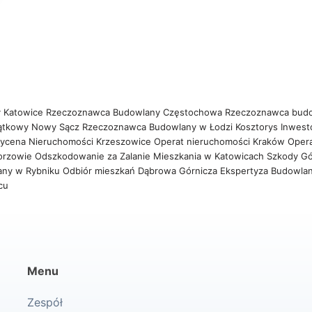
 Katowice
Rzeczoznawca Budowlany Częstochowa
Rzeczoznawca bud
ątkowy Nowy Sącz
Rzeczoznawca Budowlany w Łodzi
Kosztorys Inwest
ycena Nieruchomości Krzeszowice
Operat nieruchomości Kraków
Oper
orzowie
Odszkodowanie za Zalanie Mieszkania w Katowicach
Szkody Gó
any w Rybniku
Odbiór mieszkań Dąbrowa Górnicza
Ekspertyza Budowla
wcu
Menu
Zespół