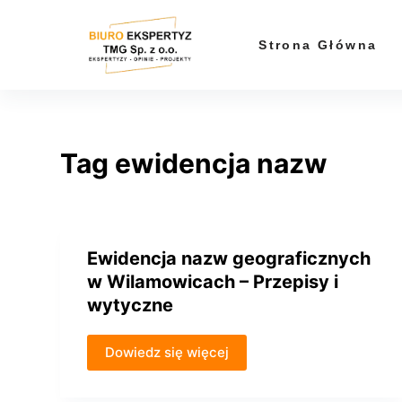
P
r
Strona Główna
z
e
j
d
Tag
ewidencja nazw
ź
d
o
t
r
Ewidencja nazw geograficznych
e
w Wilamowicach – Przepisy i
ś
wytyczne
c
i
Dowiedz się więcej