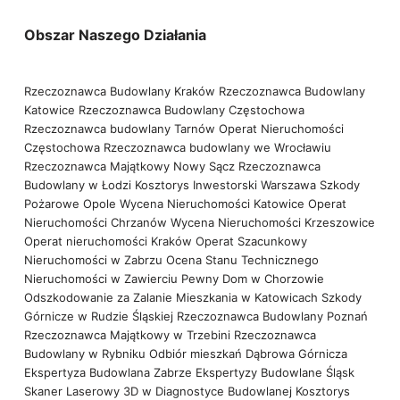
Obszar Naszego Działania
Rzeczoznawca Budowlany Kraków
Rzeczoznawca Budowlany
Katowice
Rzeczoznawca Budowlany Częstochowa
Rzeczoznawca budowlany Tarnów
Operat Nieruchomości
Częstochowa
Rzeczoznawca budowlany we Wrocławiu
Rzeczoznawca Majątkowy Nowy Sącz
Rzeczoznawca
Budowlany w Łodzi
Kosztorys Inwestorski Warszawa
Szkody
Pożarowe Opole
Wycena Nieruchomości Katowice
Operat
Nieruchomości Chrzanów
Wycena Nieruchomości Krzeszowice
Operat nieruchomości Kraków
Operat Szacunkowy
Nieruchomości w Zabrzu
Ocena Stanu Technicznego
Nieruchomości w Zawierciu
Pewny Dom w Chorzowie
Odszkodowanie za Zalanie Mieszkania w Katowicach
Szkody
Górnicze w Rudzie Śląskiej
Rzeczoznawca Budowlany Poznań
Rzeczoznawca Majątkowy w Trzebini
Rzeczoznawca
Budowlany w Rybniku
Odbiór mieszkań Dąbrowa Górnicza
Ekspertyza Budowlana Zabrze
Ekspertyzy Budowlane Śląsk
Skaner Laserowy 3D w Diagnostyce Budowlanej
Kosztorys