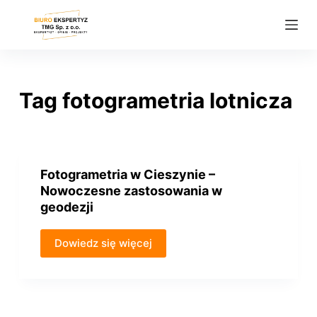
P
r
z
e
j
Tag
fotogrametria lotnicza
d
ź
d
o
Fotogrametria w Cieszynie –
t
Nowoczesne zastosowania w
r
geodezji
e
ś
Dowiedz się więcej
c
i